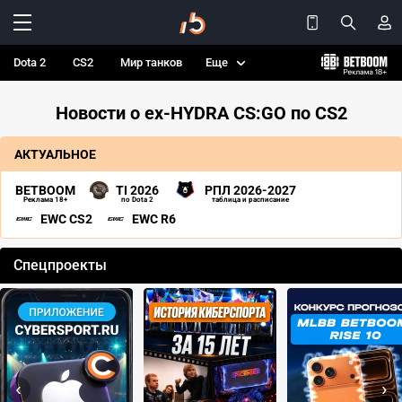
Dota 2
CS2
Мир танков
Еще
Новости о ex-HYDRA CS:GO по CS2
АКТУАЛЬНОЕ
BETBOOM
TI 2026
РПЛ 2026-2027
Реклама 18+
по Dota 2
таблица и расписание
EWC CS2
EWC R6
Спецпроекты
‹
›