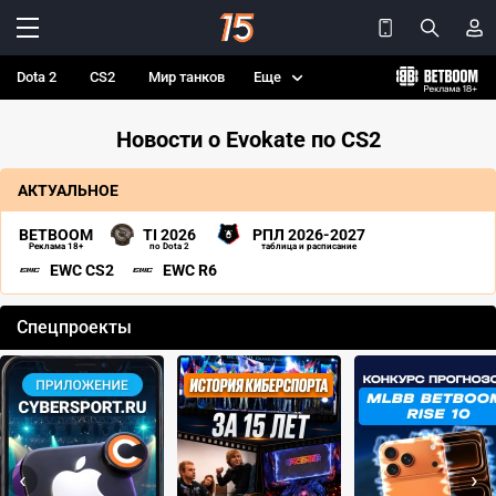
Dota 2
CS2
Мир танков
Еще
Новости о Evokate по CS2
АКТУАЛЬНОЕ
BETBOOM
TI 2026
РПЛ 2026-2027
Реклама 18+
по Dota 2
таблица и расписание
EWC CS2
EWC R6
Спецпроекты
‹
›