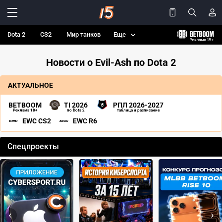
Dota 2
CS2
Мир танков
Еще
Новости о Evil-Ash по Dota 2
АКТУАЛЬНОЕ
BETBOOM
TI 2026
РПЛ 2026-2027
Реклама 18+
по Dota 2
таблица и расписание
EWC CS2
EWC R6
Спецпроекты
‹
›