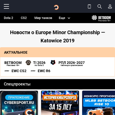
Dota 2
CS2
Мир танков
Еще
Новости о Europe Minor Championship —
Katowice 2019
АКТУАЛЬНОЕ
BETBOOM
TI 2026
РПЛ 2026-2027
Реклама 18+
по Dota 2
таблица и расписание
EWC CS2
EWC R6
Спецпроекты