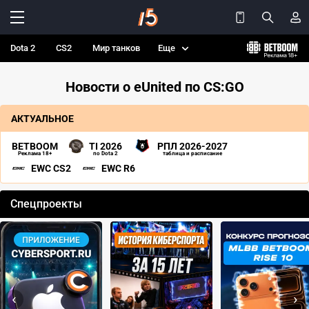
Dota 2
CS2
Мир танков
Еще
Новости о eUnited по CS:GO
АКТУАЛЬНОЕ
BETBOOM
TI 2026
РПЛ 2026-2027
Реклама 18+
по Dota 2
таблица и расписание
EWC CS2
EWC R6
Спецпроекты
‹
›