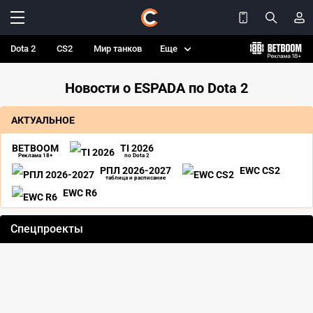
Dota 2
CS2
Мир танков
Еще
Новости о ESPADA по Dota 2
АКТУАЛЬНОЕ
BETBOOM
TI 2026
Реклама 18+
по Dota 2
РПЛ 2026-2027
EWC CS2
таблица и расписание
EWC R6
Спецпроекты