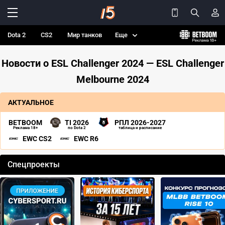
Dota 2
CS2
Мир танков
Еще
Новости о ESL Challenger 2024 — ESL Challenger
Melbourne 2024
АКТУАЛЬНОЕ
BETBOOM
TI 2026
РПЛ 2026-2027
Реклама 18+
по Dota 2
таблица и расписание
EWC CS2
EWC R6
Спецпроекты