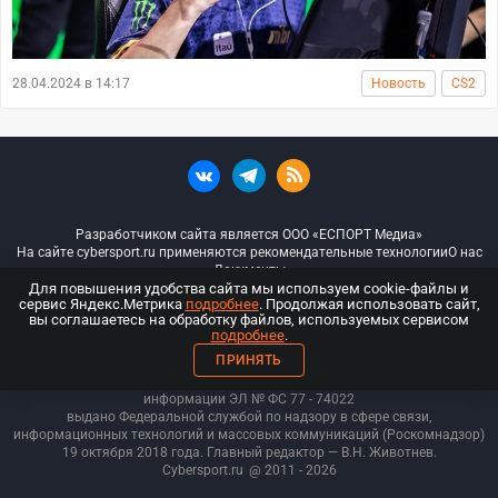
28.04.2024 в 14:17
Новость
CS2
Разработчиком сайта является ООО «ЕСПОРТ Медиа»
На сайте cybersport.ru применяются рекомендательные технологии
О нас
Документы
Для повышения удобства сайта мы используем cookie-файлы и
сервис Яндекс.Метрика
подробнее
. Продолжая использовать сайт,
© ООО «Киберспорт.ру» — Все права защищены
вы соглашаетесь на обработку файлов, используемых сервисом
подробнее
.
18+
ПРИНЯТЬ
ООО «Киберспорт.ру». Свидетельство о регистрации средств массовой
информации ЭЛ № ФС 77 - 74
022
выдано Федеральной службой по надзору в сфере связи,
информационных технологий и массовых коммуникаций (Роскомнадзор)
19 октября 2018 года. Главный редактор — В.Н. Животнев.
Cybersport.ru
@ 2011 - 2026