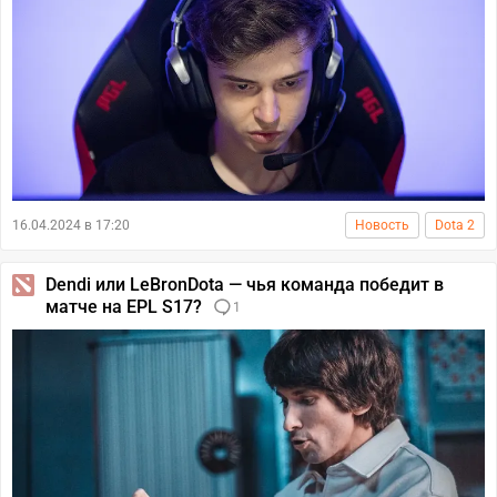
16.04.2024 в 17:20
Новость
Dota 2
Dendi или LeBronDota — чья команда победит в
матче на EPL S17?
1