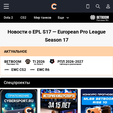
Dota 2
CS2
Мир танков
Еще
Новости о EPL S17 — European Pro League
Season 17
АКТУАЛЬНОЕ
BETBOOM
TI 2026
РПЛ 2026-2027
Реклама 18+
по Dota 2
таблица и расписание
EWC CS2
EWC R6
Спецпроекты