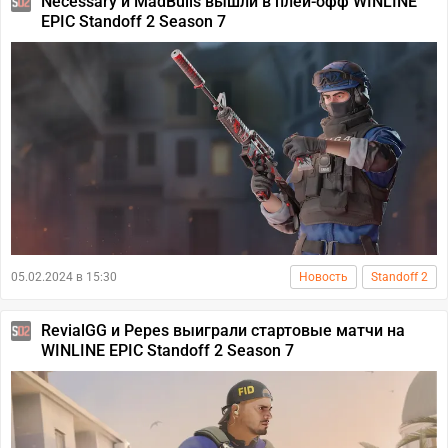
Necessary и MadBulls вышли в плей-офф WINLINE
EPIC Standoff 2 Season 7
05.02.2024 в 15:30
Новость
Standoff 2
RevialGG и Pepes выиграли стартовые матчи на
WINLINE EPIC Standoff 2 Season 7