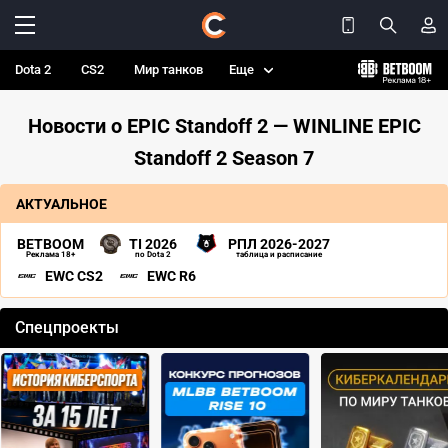
Dota 2
CS2
Мир танков
Еще
Новости о EPIC Standoff 2 — WINLINE EPIC
Standoff 2 Season 7
АКТУАЛЬНОЕ
BETBOOM
TI 2026
РПЛ 2026-2027
Реклама 18+
по Dota 2
таблица и расписание
EWC CS2
EWC R6
Спецпроекты