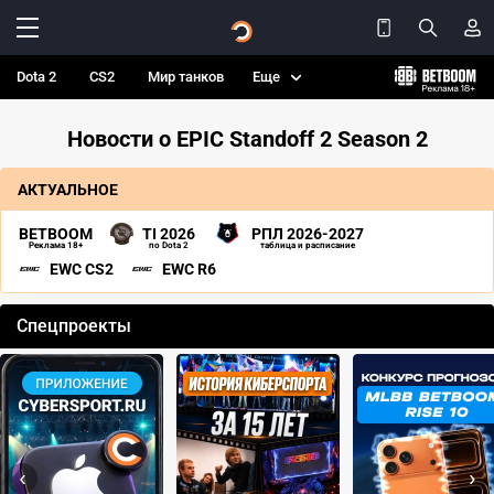
Dota 2
CS2
Мир танков
Еще
Новости о EPIC Standoff 2 Season 2
АКТУАЛЬНОЕ
BETBOOM
TI 2026
РПЛ 2026-2027
Реклама 18+
по Dota 2
таблица и расписание
EWC CS2
EWC R6
Спецпроекты
‹
›