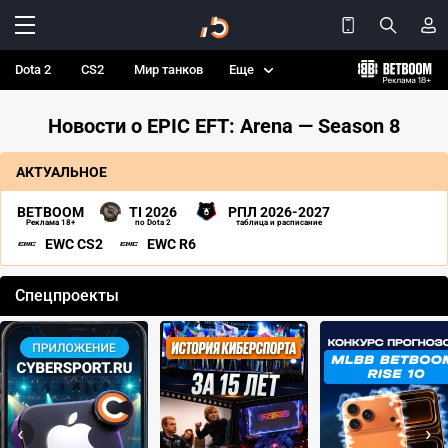
Dota 2
CS2
Мир танков
Еще
Новости о EPIC EFT: Arena — Season 8
АКТУАЛЬНОЕ
BETBOOM
TI 2026
РПЛ 2026-2027
Реклама 18+
по Dota 2
таблица и расписание
EWC CS2
EWC R6
Спецпроекты
‹
›