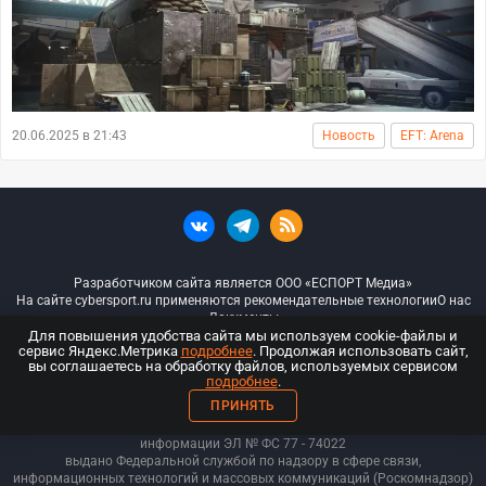
20.06.2025 в 21:43
Новость
EFT: Arena
Разработчиком сайта является ООО «ЕСПОРТ Медиа»
На сайте cybersport.ru применяются рекомендательные технологии
О нас
Документы
Для повышения удобства сайта мы используем cookie-файлы и
сервис Яндекс.Метрика
подробнее
. Продолжая использовать сайт,
© ООО «Киберспорт.ру» — Все права защищены
вы соглашаетесь на обработку файлов, используемых сервисом
подробнее
.
18+
ПРИНЯТЬ
ООО «Киберспорт.ру». Свидетельство о регистрации средств массовой
информации ЭЛ № ФС 77 - 74
022
выдано Федеральной службой по надзору в сфере связи,
информационных технологий и массовых коммуникаций (Роскомнадзор)