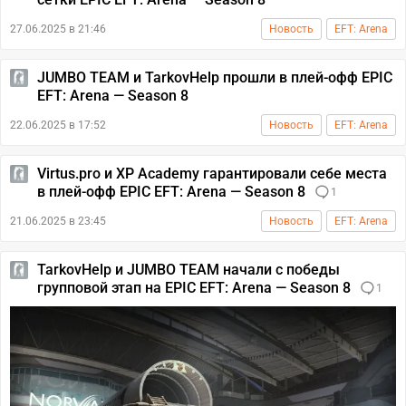
27.06.2025 в 21:46
Новость
EFT: Arena
JUMBO TEAM и TarkovHelp прошли в плей-офф EPIC
EFT: Arena — Season 8
22.06.2025 в 17:52
Новость
EFT: Arena
Virtus.pro и XP Academy гарантировали себе места
в плей-офф EPIC EFT: Arena — Season 8
1
21.06.2025 в 23:45
Новость
EFT: Arena
TarkovHelp и JUMBO TEAM начали с победы
групповой этап на EPIC EFT: Arena — Season 8
1