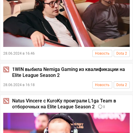
28.06.2024 в 16:46
Новость
Dota 2
1WIN выбила Nemiga Gaming из квалификации на
Elite League Season 2
28.06.2024 в 16:18
Новость
Dota 2
Natus Vincere с KuroKy проиграли L1ga Team в
отборочных на Elite League Season 2
8