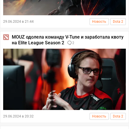
29.06.2024 в 21:44
Новость
Dota 2
MOUZ одолела команду V-Tune и заработала квоту
на Elite League Season 2
2
29.06.2024 в 20:32
Новость
Dota 2