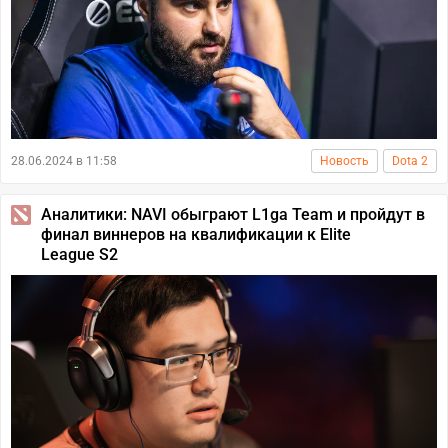
28.06.2024 в 11:58
Новость
Dota 2
Аналитики: NAVI обыграют L1ga Team и пройдут в
финал виннеров на квалификации к Elite
League S2