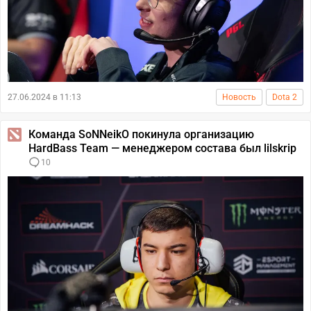
27.06.2024 в 11:13
Новость
Dota 2
Команда SoNNeikO покинула организацию
HardBass Team — менеджером состава был lilskrip
10