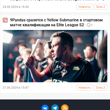
24.06.2024 в 16:44
Новость
Dota 2
9Pandas сразятся с Yellow Submarine в стартовом
матче квалификации на Elite League S2
5
21.06.2024 в 15:47
Новость
Dota 2