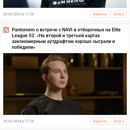
28.06.2024 в 17:36
Новость
Dota 2
Pantomem о встрече с NAVI в отборочных на Elite
League S2: «На второй и третьей картах
закономерным аутдрафтом хорошо сыграли и
победили»
28.06.2024 в 17:34
Новость
Dota 2