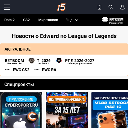
Dota 2
CS2
Мир танков
Еще
Новости о Edward по League of Legends
АКТУАЛЬНОЕ
BETBOOM
TI 2026
РПЛ 2026-2027
Реклама 18+
по Dota 2
таблица и расписание
EWC CS2
EWC R6
Спецпроекты
‹
›