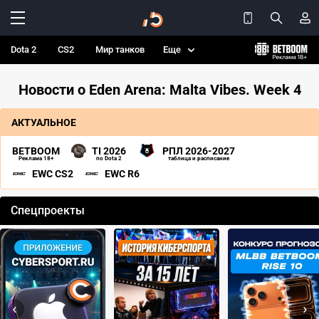
Dota 2
CS2
Мир танков
Еще
Новости о Eden Arena: Malta Vibes. Week 4
АКТУАЛЬНОЕ
BETBOOM
TI 2026
РПЛ 2026-2027
Реклама 18+
по Dota 2
таблица и расписание
EWC CS2
EWC R6
Спецпроекты
‹
›