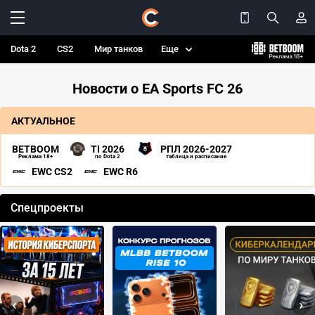
Dota 2
CS2
Мир танков
Еще
Новости о EA Sports FC 26
АКТУАЛЬНОЕ
BETBOOM
TI 2026
РПЛ 2026-2027
Реклама 18+
по Dota 2
таблица и расписание
EWC CS2
EWC R6
Спецпроекты
‹
›