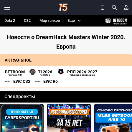
Dota 2
CS2
Мир танков
Еще
Новости о DreamHack Masters Winter 2020.
Европа
АКТУАЛЬНОЕ
BETBOOM
TI 2026
РПЛ 2026-2027
Реклама 18+
по Dota 2
таблица и расписание
EWC CS2
EWC R6
Спецпроекты