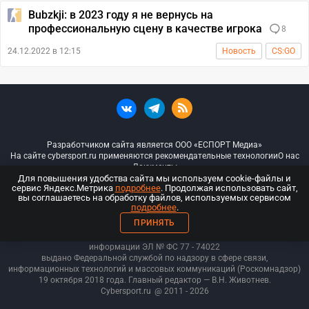
Bubzkji: в 2023 году я не вернусь на
профессиональную сцену в качестве игрока
8
24.12.2022 в 12:15
Новость
CS:GO
Разработчиком сайта является ООО «ЕСПОРТ Медиа»
На сайте cybersport.ru применяются рекомендательные технологии
О нас
Документы
Для повышения удобства сайта мы используем cookie-файлы и
сервис Яндекс.Метрика
подробнее
. Продолжая использовать сайт,
© ООО «Киберспорт.ру» — Все права защищены
вы соглашаетесь на обработку файлов, используемых сервисом
подробнее
.
18+
ПРИНЯТЬ
ООО «Киберспорт.ру». Свидетельство о регистрации средств массовой
информации ЭЛ № ФС 77 - 74
022
выдано Федеральной службой по надзору в сфере связи,
информационных технологий и массовых коммуникаций (Роскомнадзор)
19 октября 2018 года. Главный редактор — В.Н. Животнев.
Cybersport.ru
@ 2011 - 2026