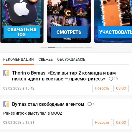
‹
›
СКАЧАТЬ НА
СМОТРЕТЬ
УЧАСТВОВАТ
IOS
РЕКОМЕНДАЦИИ
СВЕЖЕЕ
ОБСУЖДАЕМОЕ
Thorin о Bymas: «Если вы тир-2 команда и вам
нужен идиот в составе — присмотритесь»
19
03.02.2023 в 15:42
Новость
CS:GO
Bymas стал свободным агентом
4
Ранее игрок выступал в MOUZ
03.02.2023 в 12:31
Новость
CS:GO