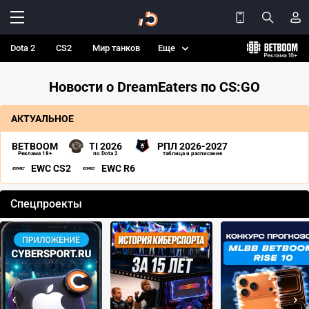
Dota 2
CS2
Мир танков
Еще
Новости о DreamEaters по CS:GO
АКТУАЛЬНОЕ
BETBOOM
TI 2026
РПЛ 2026-2027
Реклама 18+
по Dota 2
таблица и расписание
EWC CS2
EWC R6
Спецпроекты
‹
›