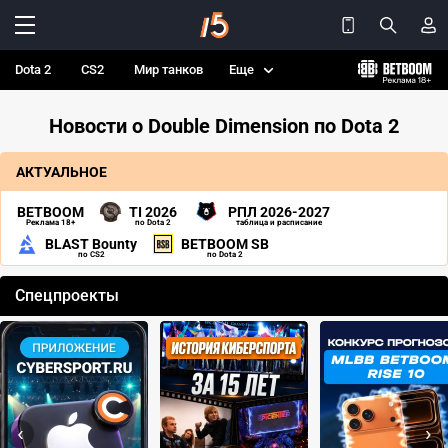
Dota 2
CS2
Мир танков
Еще
Новости о Double Dimension по Dota 2
АКТУАЛЬНОЕ
BETBOOM
TI 2026
РПЛ 2026-2027
Реклама 18+
по Dota 2
таблица и расписание
BLAST Bounty
BETBOOM SB
по CS2
по Dota 2
Спецпроекты
‹
›