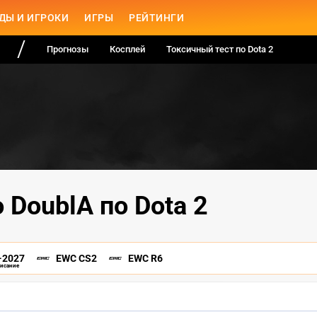
ДЫ И ИГРОКИ
ИГРЫ
РЕЙТИНГИ
Прогнозы
Косплей
Токсичный тест по Dota 2
 DoublA по Dota 2
-2027
EWC CS2
EWC R6
писание