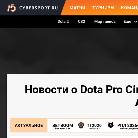
МАТЧИ
ТУРНИРЫ
КОМАН
Dota 2
CS2
Мир танков
Еще
Новости о Dota Pro C
АКТУАЛЬНОЕ
BETBOOM
TI 2026
РПЛ 2026
Реклама 18+
по Dota 2
таблица и рас