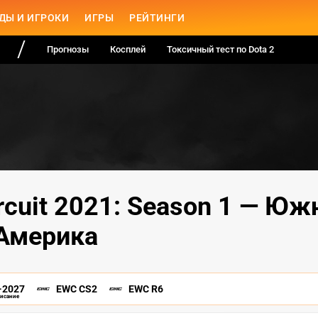
ДЫ И ИГРОКИ
ИГРЫ
РЕЙТИНГИ
Прогнозы
Косплей
Токсичный тест по Dota 2
ircuit 2021: Season 1 — Юж
Америка
-2027
EWC CS2
EWC R6
писание