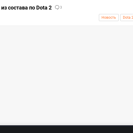
из состава по Dota 2
3
Новость
Dota 