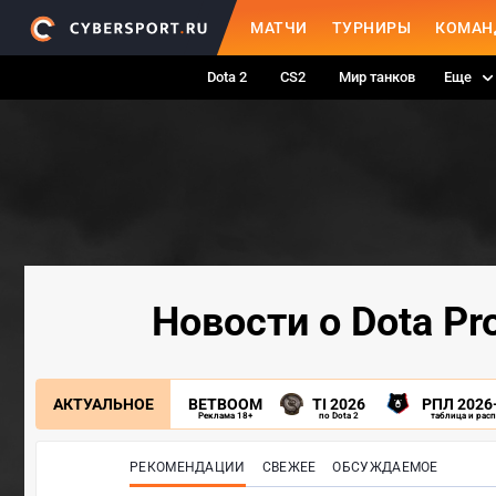
МАТЧИ
ТУРНИРЫ
КОМАН
Dota 2
CS2
Мир танков
Еще
Новости о Dota Pr
АКТУАЛЬНОЕ
BETBOOM
TI 2026
РПЛ 2026
Реклама 18+
по Dota 2
таблица и рас
РЕКОМЕНДАЦИИ
СВЕЖЕЕ
ОБСУЖДАЕМОЕ