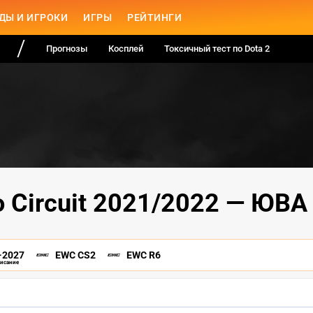
ДЫ И ИГРОКИ
ИГРЫ
РЕЙТИНГИ
Прогнозы
Косплей
Токсичный тест по Dota 2
o Circuit 2021/2022 — ЮВА
-2027
EWC CS2
EWC R6
писание