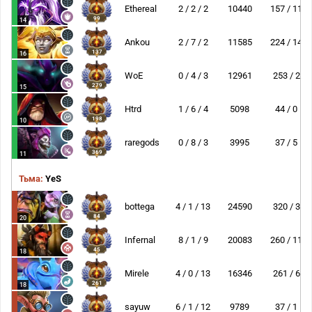
Ethereal
2 / 2 / 2
10440
157 / 11
99
14
Ankou
2 / 7 / 2
11585
224 / 14
137
16
WoE
0 / 4 / 3
12961
253 / 2
279
15
Htrd
1 / 6 / 4
5098
44 / 0
198
10
raregods
0 / 8 / 3
3995
37 / 5
369
11
Тьма:
YeS
bottega
4 / 1 / 13
24590
320 / 3
84
20
Infernal
8 / 1 / 9
20083
260 / 11
45
18
Mirele
4 / 0 / 13
16346
261 / 6
261
18
sayuw
6 / 1 / 12
9789
37 / 1