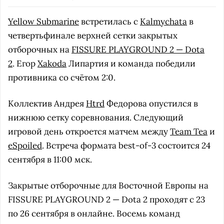
Yellow Submarine
встретилась с
Kalmychata
в
четвертьфинале верхней сетки закрытых
отборочных на
FISSURE PLAYGROUND 2 — Dota
2
. Егор
Xakoda
Липартия и команда победили
противника со счётом 2:0.
Коллектив Андрея
Htrd
Федорова опустился в
нижнюю сетку соревнования. Следующий
игровой день откроется матчем между
Team Tea
и
eSpoiled
. Встреча формата best-of-3 состоится 24
сентября в 11:00 мск.
Закрытые отборочные для Восточной Европы на
FISSURE PLAYGROUND 2 — Dota 2 проходят с 23
по 26 сентября в онлайне. Восемь команд