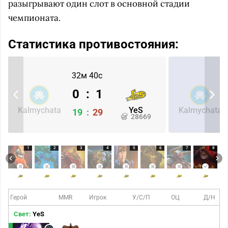
разыгрывают один слот в основной стадии
чемпионата.
Статистика противостояния:
32м 40с
0
:
1
Kalmychata
YeS
Kalmychata
19
:
29
28669
1
2
3
4
5
6
7
8
Герой
MMR
Игрок
У/С/П
ОЦ
Д/Н
Свет:
YeS