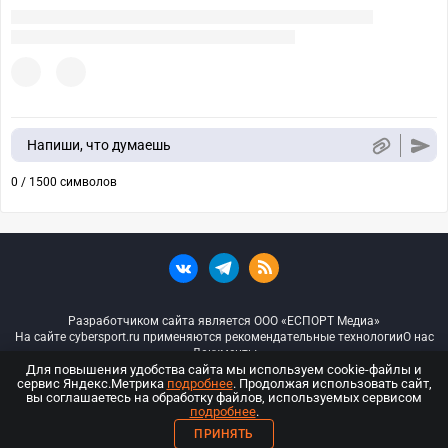
Напиши, что думаешь
0 / 1500 символов
Разработчиком сайта является ООО «ЕСПОРТ Медиа»
На сайте cybersport.ru применяются рекомендательные технологии
О нас
Документы
Для повышения удобства сайта мы используем cookie-файлы и
сервис Яндекс.Метрика
подробнее
. Продолжая использовать сайт,
© ООО «Киберспорт.ру» — Все права защищены
вы соглашаетесь на обработку файлов, используемых сервисом
подробнее
.
18+
ПРИНЯТЬ