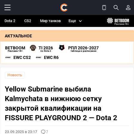
Dota 2
CS2
Мир танков
Еще
АКТУАЛЬНОЕ
BETBOOM
TI 2026
РПЛ 2026-2027
Реклама 18+
по Dota 2
таблица и расписание
EWC CS2
EWC R6
Новость
Yellow Submarine выбила
Kalmychata в нижнюю сетку
закрытой квалификации на
FISSURE PLAYGROUND 2 — Dota 2
23.09.2025 в 23:17
7