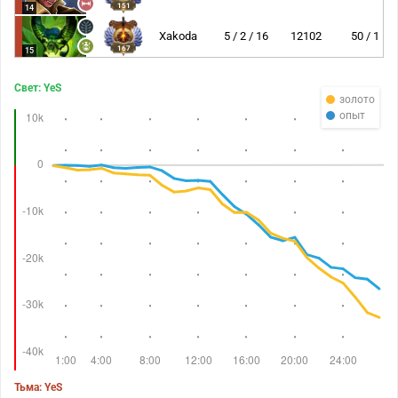
151
14
Xakoda
5 / 2 / 16
12102
50 / 1
167
15
Свет: YeS
золото
опыт
Тьма: YeS