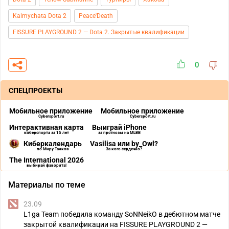
Kalmychata Dota 2
Peace'Death
FISSURE PLAYGROUND 2 — Dota 2. Закрытые квалификации
0
СПЕЦПРОЕКТЫ
Мобильное приложение
Мобильное приложение
Cybersport.ru
Cybersport.ru
Интерактивная карта
Выиграй iPhone
киберспорта за 15 лет
за прогнозы на MLBB
Киберкалендарь
Vasilisa или by_Owl?
по Миру Танков
За кого сердечко?
The International 2026
выбирай фаворита!
Материалы по теме
23.09
L1ga Team победила команду SoNNeikO в дебютном матче
закрытой квалификации на FISSURE PLAYGROUND 2 —