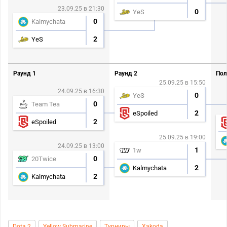
23.09.25 в 21:30
0
YeS
0
Kalmychata
2
YeS
Раунд 1
Раунд 2
Пол
25.09.25 в 15:50
24.09.25 в 16:30
0
YeS
0
Team Tea
2
eSpoiled
2
eSpoiled
25.09.25 в 19:00
24.09.25 в 13:00
1
1w
0
20Twice
2
Kalmychata
2
Kalmychata
Dota 2
Yellow Submarine
Турниры
Xakoda