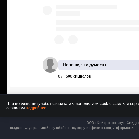
Напиши, что думаешь
0 / 1500 символов
Для повышения удобства сайта мы используем cookie-файлы и сер
сервисом
подробнее
.
Разработчиком сайта является ООО «Е
ООО «Киберспорт.ру». Свиде
выдано Федеральной службой по надзору в сфере связи, информационн