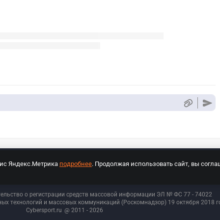
вис Яндекс.Метрика
подробнее
. Продолжая использовать сайт, вы согла
СПОРТ Медиа»
На сайте cybersport.ru применяются рекомендательные техноло
тельство о регистрации средств массовой информации ЭЛ № ФС 77 - 74
022
ых технологий и массовых коммуникаций (Роскомнадзор) 19 октября 2018 го
Cybersport.ru
@ 2011 - 2026