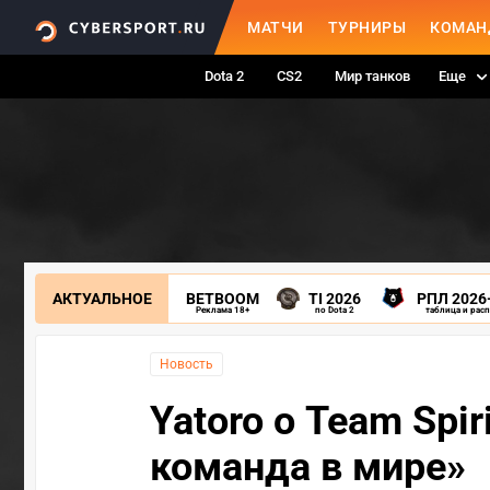
МАТЧИ
ТУРНИРЫ
КОМАН
Dota 2
CS2
Мир танков
Еще
АКТУАЛЬНОЕ
BETBOOM
TI 2026
РПЛ 2026
Реклама 18+
по Dota 2
таблица и рас
Новость
Yatoro о Team Spi
команда в мире»