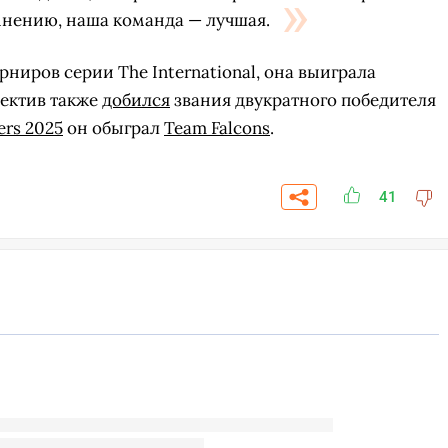
мнению, наша команда — лучшая.
рниров серии The International, она выиграла
лектив также
добился
звания двукратного победителя
ers 2025
он обыграл
Team Falcons
.
41
СКАЧАТЬ НА
СК
ЙТИ
ВЫБРАТЬ
ANDROID