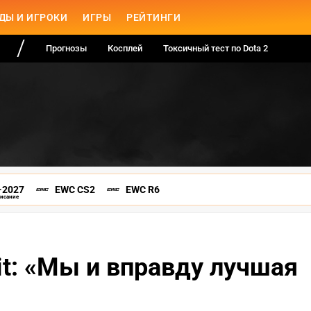
ДЫ И ИГРОКИ
ИГРЫ
РЕЙТИНГИ
Прогнозы
Косплей
Токсичный тест по Dota 2
-2027
EWC CS2
EWC R6
писание
rit: «Мы и вправду лучшая