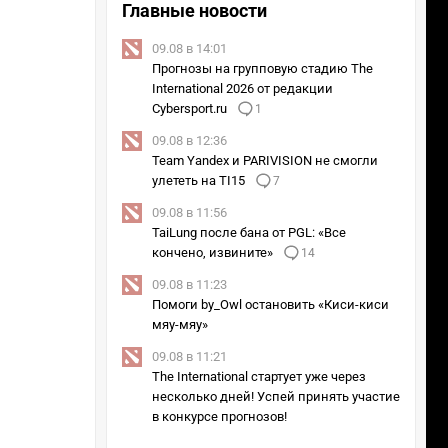
Главные новости
09.08 в 14:01
Прогнозы на групповую стадию The
International 2026 от редакции
Cybersport.ru
1
09.08 в 12:36
Team Yandex и PARIVISION не смогли
улететь на TI15
7
09.08 в 11:56
TaiLung после бана от PGL: «Все
кончено, извините»
14
09.08 в 11:23
Помоги by_Owl остановить «Киси-киси
мяу-мяу»
09.08 в 11:21
The International стартует уже через
несколько дней! Успей принять участие
в конкурсе прогнозов!