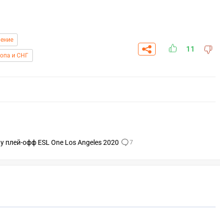
ение
11
ропа и СНГ
у плей-офф ESL One Los Angeles 2020
7