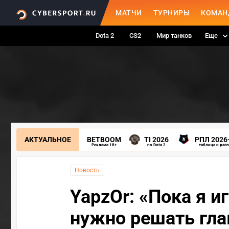
МАТЧИ
ТУРНИРЫ
КОМАН
Dota 2
CS2
Мир танков
Еще
АКТУАЛЬНОЕ
BETBOOM
TI 2026
РПЛ 2026
Реклама 18+
по Dota 2
таблица и рас
Новость
YapzOr: «Пока я и
нужно решать гла