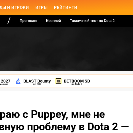
ДЫ И ИГРОКИ
ИГРЫ
РЕЙТИНГИ
Прогнозы
Косплей
Токсичный тест по Dota 2
-2027
BLAST Bounty
BETBOOM SB
писание
по CS2
по Dota 2
граю с Puppey, мне не
вную проблему в Dota 2 —