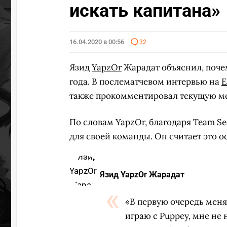
искать капитана»
16.04.2020 в 00:56
32
Язид
YapzOr
Жарадат объяснил, поче
года. В послематчевом интервью на
E
также прокомментировал текущую мет
По словам YapzOr, благодаря Team Se
для своей команды. Он считает это о
Язид YapzOr Жарадат
«В первую очередь меня
играю с Puppey, мне не