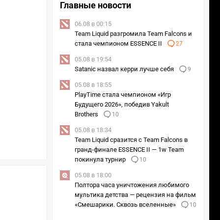
Главные новости
06.08 в 00:15
Team Liquid разгромила Team Falcons и
стала чемпионом ESSENCE II
27
05.08 в 19:54
Satanic назвал керри лучше себя
9
05.08 в 18:55
PlayTime стала чемпионом «Игр
Будущего 2026», победив Yakult
Brothers
10
05.08 в 18:34
Team Liquid сразится с Team Falcons в
гранд-финале ESSENCE II — 1w Team
покинула турнир
10
05.08 в 18:00
Полтора часа уничтожения любимого
мультика детства — рецензия на фильм
«Смешарики. Сквозь вселенные»
10