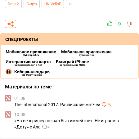
Dota 2
Видео
UNiVeRsE
zai
0
СПЕЦПРОЕКТЫ
Мобильное приложение
Мобильное приложение
Cybersport.ru
Cybersport.ru
Интерактивная карта
Выиграй iPhone
киберспорта за 15 лет
за прогнозы на MLBB
Киберкалендарь
по Миру Танков
Материалы по теме
01.08
The International 2017. Расписание матчей
76
10.08
«На вечеринку позвал бы тиммейтов». Не играем в
«Доту» с Ana
4