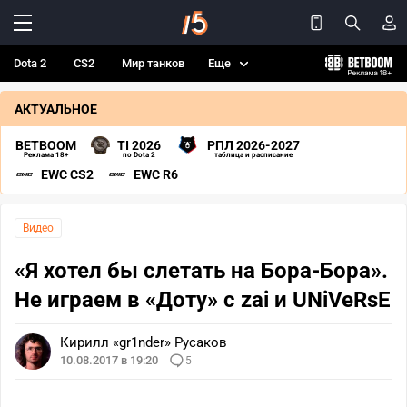
Dota 2
CS2
Мир танков
Еще
АКТУАЛЬНОЕ
BETBOOM
TI 2026
РПЛ 2026-2027
Реклама 18+
по Dota 2
таблица и расписание
EWC CS2
EWC R6
Видео
«Я хотел бы слетать на Бора-Бора».
Не играем в «Доту» c zai и UNiVeRsE
Кирилл «gr1nder» Русаков
10.08.2017 в 19:20
5