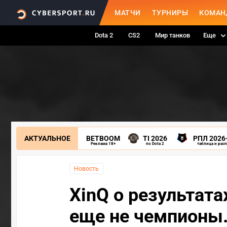
МАТЧИ
ТУРНИРЫ
КОМАН
Dota 2
CS2
Мир танков
Еще
АКТУАЛЬНОЕ
BETBOOM
TI 2026
РПЛ 2026
Реклама 18+
по Dota 2
таблица и рас
Новость
XinQ о результат
еще не чемпионы