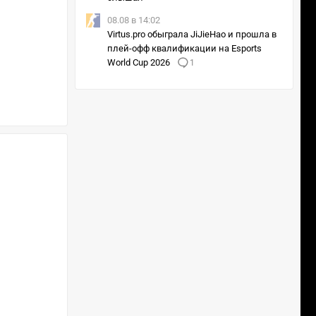
08.08 в 14:02
Virtus.pro обыграла JiJieHao и прошла в
плей-офф квалификации на Esports
World Cup 2026
1