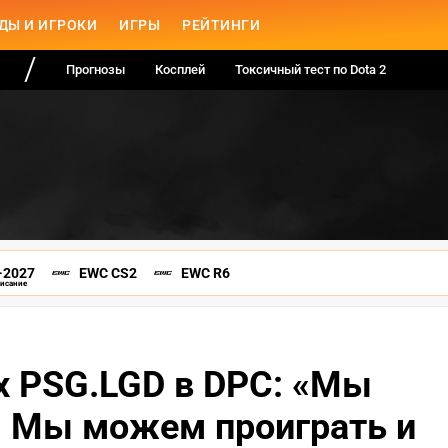
ДЫ И ИГРОКИ
ИГРЫ
РЕЙТИНГИ
Прогнозы
Косплей
Токсичный тест по Dota 2
-2027
EWC CS2
EWC R6
писание
ах PSG.LGD в DPC: «Мы
. Мы можем проиграть и