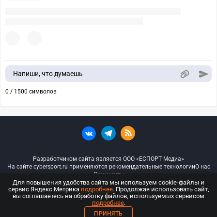
Напиши, что думаешь
0 / 1500 символов
Разработчиком сайта является ООО «ЕСПОРТ Медиа»
На сайте cybersport.ru применяются рекомендательные технологии
О нас
Документы
Для повышения удобства сайта мы используем cookie-файлы и
сервис Яндекс.Метрика
подробнее
. Продолжая использовать сайт,
© ООО «Киберспорт.ру» — Все права защищены
вы соглашаетесь на обработку файлов, используемых сервисом
подробнее
.
18+
ПРИНЯТЬ