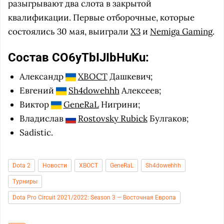
разыгрывают два слота в закрытой
квалификации. Первые отборочные, которые
состоялись 30 мая, выиграли
X3
и
Nemiga Gaming
.
Состав СO6yTbIJIbHuKu:
Александр
XBOCT
Дашкевич;
Евгений
Sh4dowehhh
Алексеев;
Виктор
GeneRaL
Нигрини;
Владислав
Rostovsky Rubick
Булгаков;
Sadistic.
Dota 2
Новости
XBOCT
GeneRaL
Sh4dowehhh
Турниры
Dota Pro Circuit 2021/2022: Season 3 — Восточная Европа