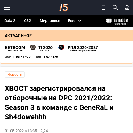
Dota 2
CS2
Мир танков
Еще
АКТУАЛЬНОЕ
BETBOOM
TI 2026
РПЛ 2026-2027
Реклама 18+
по Dota 2
таблица и расписание
EWC CS2
EWC R6
Новость
XBOCT зарегистрировался на
отборочные на DPC 2021/2022:
Season 3 в команде с GeneRaL и
Sh4dowehhh
31.05.2022 в 13:35
4