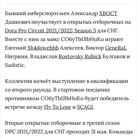
Бывший киберспортсмен Александр
XBOCT
Дашкевич поучаствует в открытых отборочных на
Dota Pro Circuit 2021/2022: Season 3
для СНГ.
Вместе с ним за микс СO6yTbIJIbHuKu играют
Евгений
Sh4dowehhh
Алексеев, Виктор
GeneRaL
Нигрини, Владислав
Rostovsky Rubick
Булгаков и
Sadistic.
Коллектив начнёт выступление в квалификации
со второго раунда. В стартовом поединке
противником СO6yTbIJIbHuKu будет победитель
встречи между
Fly To Lose
и
SCAGI
.
Вторые открытые отборочные в третий сезон
DPC 2021/2022 для СНГ проходят 31 мая. Команды