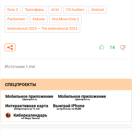
Dota 2
Трансферы
re1bl
CQ hustlers
Ainkrad
Pantomem
Xakoda
One Move Dota 2
International 2023 — The International 2023
14
Источник
t.me
СПЕЦПРОЕКТЫ
Мобильное приложение
Мобильное приложение
Cybersport.ru
Cybersport.ru
Интерактивная карта
Выиграй iPhone
киберспорта за 15 лет
за прогнозы на MLBB
Киберкалендарь
по Миру Танков