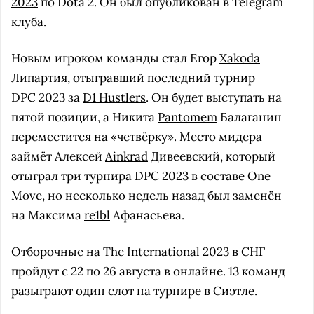
2023
по Dota 2. Он был опубликован в Telegram
клуба.
Новым игроком команды стал Егор
Xakoda
Липартия, отыгравший последний турнир
DPC 2023 за
D1 Hustlers
. Он будет выступать на
пятой позиции, а Никита
Pantomem
Балаганин
переместится на «четвёрку». Место мидера
займёт Алексей
Ainkrad
Дивеевский, который
отыграл три турнира DPC 2023 в составе One
Move, но несколько недель назад был заменён
на Максима
re1bl
Афанасьева.
Отборочные на The International 2023 в СНГ
пройдут с 22 по 26 августа в онлайне. 13 команд
разыграют один слот на турнире в Сиэтле.