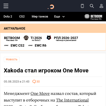
Dota 2
CS2
Мир танков
Еще
АКТУАЛЬНОЕ
BETBOOM
TI 2026
РПЛ 2026-2027
Реклама 18+
по Dota 2
таблица и расписание
EWC CS2
EWC R6
Новость
Xakoda стал игроком One Move
05.08.2023 в 21:43
30
Менеджмент
One Move
назвал состав, который
выступит в отборочных на
The International