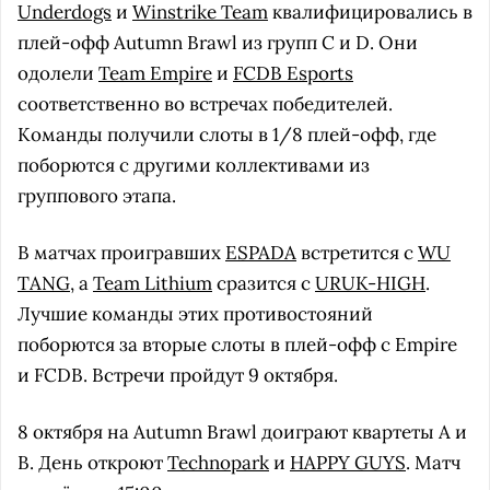
Underdogs
и
Winstrike Team
квалифицировались в
плей-офф Autumn Brawl из групп C и D. Они
одолели
Team Empire
и
FCDB Esports
соответственно во встречах победителей.
Команды получили слоты в 1/8 плей-офф, где
поборются с другими коллективами из
группового этапа.
В матчах проигравших
ESPADA
встретится с
WU
TANG
, а
Team Lithium
сразится с
URUK-HIGH
.
Лучшие команды этих противостояний
поборются за вторые слоты в плей-офф с Empire
и FCDB. Встречи пройдут 9 октября.
8 октября на Autumn Brawl доиграют квартеты A и
B. День откроют
Technopark
и
HAPPY GUYS
. Матч