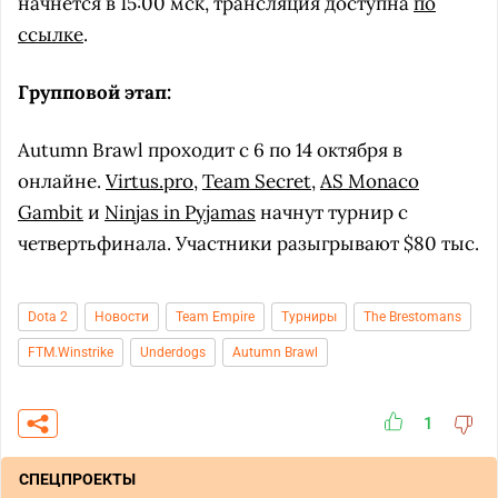
начнётся в 15:00 мск, трансляция доступна
по
ссылке
.
Групповой этап:
Autumn Brawl проходит с 6 по 14 октября в
онлайне.
Virtus.pro
,
Team Secret
,
AS Monaco
Gambit
и
Ninjas in Pyjamas
начнут турнир с
четвертьфинала. Участники разыгрывают $80 тыс.
Dota 2
Новости
Team Empire
Турниры
The Brestomans
FTM.Winstrike
Underdogs
Autumn Brawl
1
СПЕЦПРОЕКТЫ