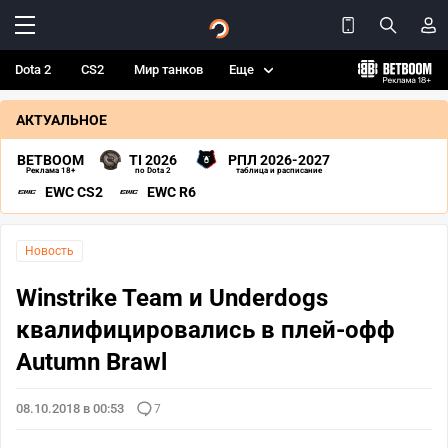
Dota 2
CS2
Мир танков
Еще
АКТУАЛЬНОЕ
BETBOOM
TI 2026
РПЛ 2026-2027
Реклама 18+
по Dota 2
таблица и расписание
EWC CS2
EWC R6
Новость
Winstrike Team и Underdogs
квалифицировались в плей-офф
Autumn Brawl
08.10.2018 в 00:53
7