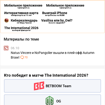
Мобильное приложение
Мобильное приложение
Cybersport.ru
Cybersport.ru
Интерактивная карта
Выиграй iPhone
киберспорта за 15 лет
за прогнозы на MLBB
Киберкалендарь
Vasilisa или by_Owl?
по Миру Танков
За кого сердечко?
The International 2026
выбирай фаворита!
Материалы по теме
06.10
Natus Vincere и NoPangolier вышли в плей-офф Autumn
Brawl
70
Кто победит в матче The International 2026?
BETBOOM Team
OG