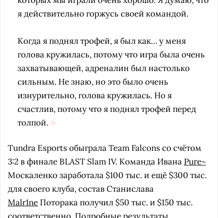
которых мы играли очень хорошо. Я думаю, что
я действительно горжусь своей командой.
Когда я поднял трофей, я был как… у меня
голова кружилась, потому что игра была очень
захватывающей, адреналин был настолько
сильным. Не знаю, но это было очень
изнурительно, голова кружилась. Но я
счастлив, потому что я поднял трофей перед
толпой.
Tundra Esports обыграла Team Falcons со счётом
3:2 в финале BLAST Slam IV. Команда Ивана
Pure~
Москаленко заработала $100 тыс. и ещё $300 тыс.
для своего клуба, состав Станислава
Malr1ne
Поторака получил $50 тыс. и $150 тыс.
соответственно. Подробные результаты