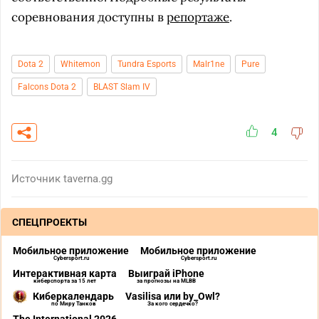
соревнования доступны в
репортаже
.
Dota 2
Whitemon
Tundra Esports
Malr1ne
Pure
Falcons Dota 2
BLAST Slam IV
4
Источник
taverna.gg
СПЕЦПРОЕКТЫ
Мобильное приложение
Мобильное приложение
Cybersport.ru
Cybersport.ru
Интерактивная карта
Выиграй iPhone
киберспорта за 15 лет
за прогнозы на MLBB
Киберкалендарь
Vasilisa или by_Owl?
по Миру Танков
За кого сердечко?