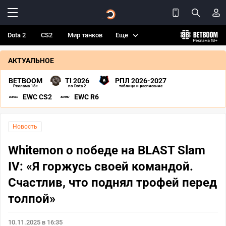
Dota 2
CS2
Мир танков
Еще
АКТУАЛЬНОЕ
BETBOOM
TI 2026
РПЛ 2026-2027
Реклама 18+
по Dota 2
таблица и расписание
EWC CS2
EWC R6
Новость
Whitemon о победе на BLAST Slam
IV: «Я горжусь своей командой.
Счастлив, что поднял трофей перед
толпой»
10.11.2025 в 16:35