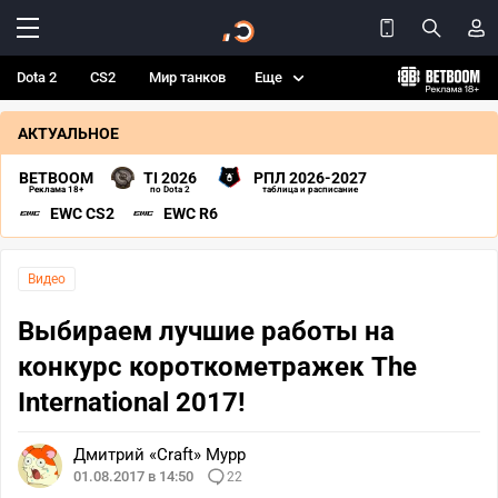
Dota 2
CS2
Мир танков
Еще
АКТУАЛЬНОЕ
BETBOOM
TI 2026
РПЛ 2026-2027
Реклама 18+
по Dota 2
таблица и расписание
EWC CS2
EWC R6
Видео
Выбираем лучшие работы на
конкурс короткометражек The
International 2017!
Дмитрий «Craft» Мурр
01.08.2017 в 14:50
22