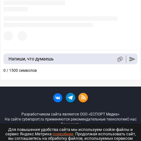
Напиши, что думаешь
0 / 1500 символов
Разработчиком сайта является ООО «ЕСПОРТ Медиа»
На сайте cybersport.ru применяются рекомендательные технологии
О нас
Документы
Для повышения удобства сайта мы используем cookie-файлы и
сервис Яндекс.Метрика
подробнее
. Продолжая использовать сайт,
© ООО «Киберспорт.ру» — Все права защищены
вы соглашаетесь на обработку файлов, используемых сервисом