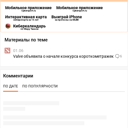
Мобильное приложение
Мобильное приложение
Cybersport.ru
Cybersport.ru
Интерактивная карта
Выиграй iPhone
киберспорта за 15 лет
за прогнозы на MLBB
Киберкалендарь
по Миру Танков
Материалы по теме
01.06
Valve объявила о начале конкурса короткометражек
6
Комментарии
ПО ДАТЕ
ПО ПОПУЛЯРНОСТИ