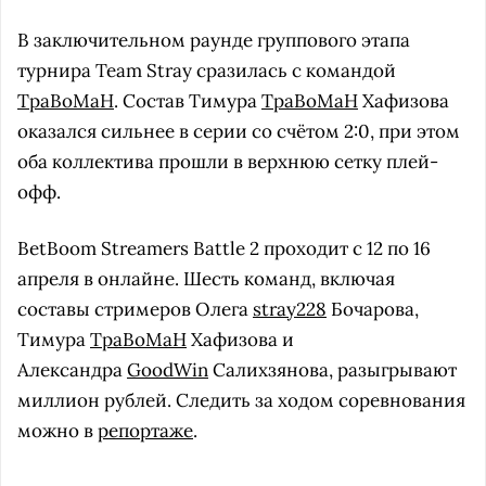
В заключительном раунде группового этапа
турнира Team Stray сразилась с командой
TpaBoMaH
. Состав Тимура
TpaBoMaH
Хафизова
оказался сильнее в серии со счётом 2:0, при этом
оба коллектива прошли в верхнюю сетку плей-
офф.
BetBoom Streamers Battle 2 проходит с 12 по 16
апреля в онлайне. Шесть команд, включая
составы стримеров Олега
stray228
Бочарова,
Тимура
TpaBoMaH
Хафизова и
Александра
GoodWin
Салихзянова, разыгрывают
миллион рублей. Следить за ходом соревнования
можно в
репортаже
.