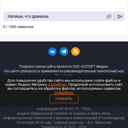
Напиши, что думаешь
0 / 1500 символов
Разработчиком сайта является ООО «ЕСПОРТ Медиа»
На сайте cybersport.ru применяются рекомендательные технологии
О нас
Документы
Для повышения удобства сайта мы используем cookie-файлы и
сервис Яндекс.Метрика
подробнее
. Продолжая использовать сайт,
© ООО «Киберспорт.ру» — Все права защищены
вы соглашаетесь на обработку файлов, используемых сервисом
подробнее
.
18+
ПРИНЯТЬ
ООО «Киберспорт.ру». Свидетельство о регистрации средств массовой
информации ЭЛ № ФС 77 - 74
022
выдано Федеральной службой по надзору в сфере связи,
информационных технологий и массовых коммуникаций (Роскомнадзор)
19 октября 2018 года. Главный редактор — В.Н. Животнев.
Cybersport.ru
@ 2011 - 2026