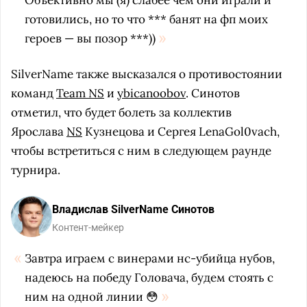
Объективно мы (я) слабее чем они играли и
готовились, но то что *** банят на фп моих
героев — вы позор ***))
SilverName также высказался о противостоянии
команд
Team NS
и
ybicanoobov
. Синотов
отметил, что будет болеть за коллектив
Ярослава
NS
Кузнецова и Сергея LenaGol0vach,
чтобы встретиться с ним в следующем раунде
турнира.
Владислав SilverName Синотов
Контент-мейкер
Завтра играем с винерами нс-убийца нубов,
надеюсь на победу Головача, будем стоять с
ним на одной линии 😳