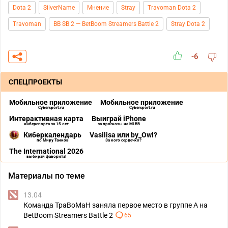
Dota 2
SilverName
Мнение
Stray
Travoman Dota 2
Travoman
BB SB 2 — BetBoom Streamers Battle 2
Stray Dota 2
-6
СПЕЦПРОЕКТЫ
Мобильное приложение
Мобильное приложение
Cybersport.ru
Cybersport.ru
Интерактивная карта
Выиграй iPhone
киберспорта за 15 лет
за прогнозы на MLBB
Киберкалендарь
Vasilisa или by_Owl?
по Миру Танков
За кого сердечко?
The International 2026
выбирай фаворита!
Материалы по теме
13.04
Команда TpaBoMaH заняла первое место в группе A на
BetBoom Streamers Battle 2
65