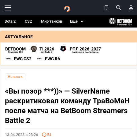
Dota 2
CS2
Мир танков
Еще
АКТУАЛЬНОЕ
BETBOOM
TI 2026
РПЛ 2026-2027
Реклама 18+
по Dota 2
таблица и расписание
EWC CS2
EWC R6
Новость
«Вы позор ***))» — SilverName
раскритиковал команду TpaBoMaH
после матча на BetBoom Streamers
Battle 2
13.04.2023 в 23:26
54