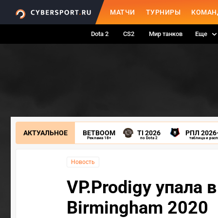
МАТЧИ
ТУРНИРЫ
КОМАН
Dota 2
CS2
Мир танков
Еще
АКТУАЛЬНОЕ
BETBOOM
TI 2026
РПЛ 2026
Реклама 18+
по Dota 2
таблица и рас
Новость
VP.Prodigy упала 
Birmingham 2020