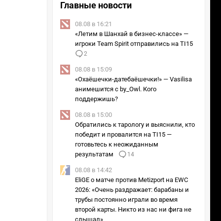
Главные новости
08.08 в 16:21
«Летим в Шанхай в бизнес-классе» —
игроки Team Spirit отправились на TI15
2
08.08 в 15:09
«Охаёшечки-датебаёшечки!» — Vasilisa
анимешится с by_Owl. Кого
поддержишь?
08.08 в 15:00
Обратились к тарологу и выяснили, кто
победит и провалится на TI15 —
готовьтесь к неожиданным
результатам
14
08.08 в 14:42
EliGE о матче против Metizport на EWC
2026: «Очень раздражает: барабаны и
трубы постоянно играли во время
второй карты. Никто из нас ни фига не
слышал»