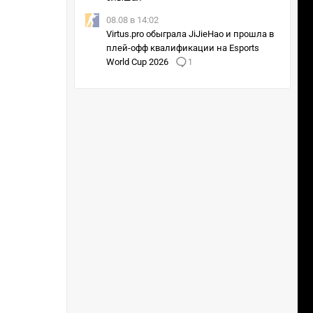
08.08 в 14:02
Virtus.pro обыграла JiJieHao и прошла в
плей-офф квалификации на Esports
World Cup 2026
1