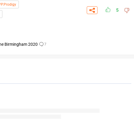
VP.Prodigy
5
ne Birmingham 2020
7
СКАЧАТЬ НА
СК
ЙТИ
ВЫБРАТЬ
ANDROID