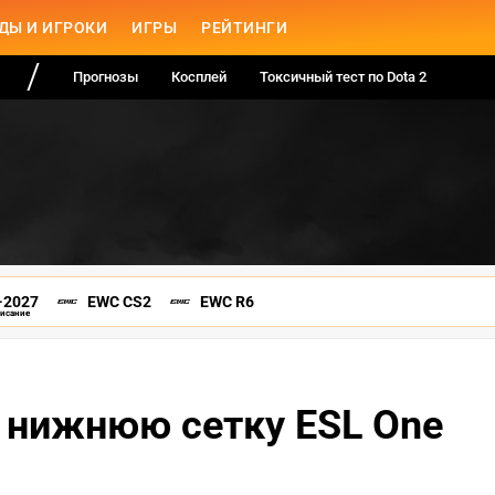
ДЫ И ИГРОКИ
ИГРЫ
РЕЙТИНГИ
Прогнозы
Косплей
Токсичный тест по Dota 2
-2027
EWC CS2
EWC R6
писание
в нижнюю сетку ESL One