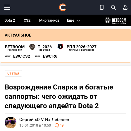
Dota 2
CS2
Мир танков
Еще
АКТУАЛЬНОЕ
BETBOOM
TI 2026
РПЛ 2026-2027
Реклама 18+
по Dota 2
таблица и расписание
EWC CS2
EWC R6
Статья
Возрождение Сларка и богатые
саппорты: чего ожидать от
следующего апдейта Dota 2
Сергей «D V N» Лебедев
15.01.2018 в 10:50
49