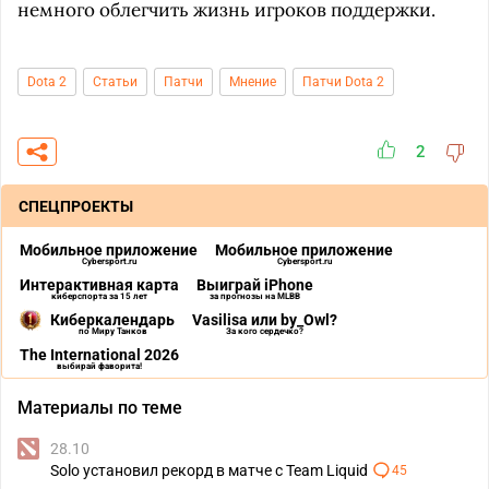
немного облегчить жизнь игроков поддержки.
Dota 2
Статьи
Патчи
Мнение
Патчи Dota 2
2
СПЕЦПРОЕКТЫ
Мобильное приложение
Мобильное приложение
Cybersport.ru
Cybersport.ru
Интерактивная карта
Выиграй iPhone
киберспорта за 15 лет
за прогнозы на MLBB
Киберкалендарь
Vasilisa или by_Owl?
по Миру Танков
За кого сердечко?
The International 2026
выбирай фаворита!
Материалы по теме
28.10
Solo установил рекорд в матче с Team Liquid
45