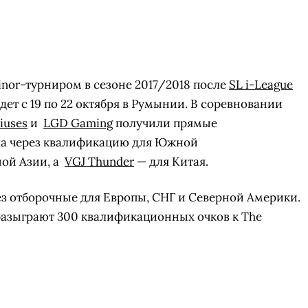
nor-турниром в сезоне 2017/2018 после
SL i-League
дет с 19 по 22 октября в Румынии. В соревновании
iuses
и
LGD Gaming
получили прямые
а через квалификацию для Южной
ой Азии, а
VGJ Thunder
— для Китая.
ез отборочные для Европы, СНГ и Северной Америки.
разыграют 300 квалификационных очков к The
СКАЧАТЬ НА
СК
ЙТИ
ВЫБРАТЬ
ANDROID