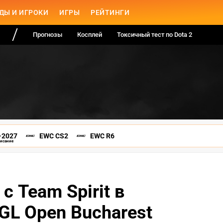
ДЫ И ИГРОКИ
ИГРЫ
РЕЙТИНГИ
Прогнозы
Косплей
Токсичный тест по Dota 2
-2027
EWC CS2
EWC R6
писание
 с Team Spirit в
GL Open Bucharest