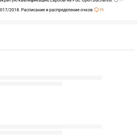
 закрытую квалификацию Европы на PGL Open Bucharest
11
017/2018. Расписание и распределение очков
29