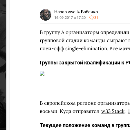
Назар «well» Бабенко
16.09.2017 в 17:20
31
В группу А организаторы определил
групповой стадии команды сыграют п
плей-офф single-elimination. Все мат
Группы закрытой квалификации к PG
В европейском регионе организаторы 
восьми. Куда отправятся
w33 Stack
,
Текущее положение команд в групп