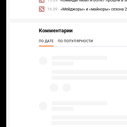
15.09
Команды Illidan и bOne7 прошли в
16.09
«Мейджоры» и «майноры» сезона 2
Комментарии
ПО ДАТЕ
ПО ПОПУЛЯРНОСТИ