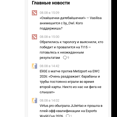
Главные новости
08.08 в 15:09
«Охаёшечки-датебаёшечки!» — Vasilisa
анимешится с by_Owl. Кого
поддержишь?
08.08 в 15:00
Обратились к тарологу и выяснили, кто
победит и провалится на TI15 —
готовьтесь к неожиданным
результатам
9
08.08 в 14:42
EliGE о матче против Metizport на EWC
2026: «Очень раздражает: барабаны и
трубы постоянно играли во время
второй карты. Никто из нас ни фига не
слышал»
08.08 в 14:02
Virtus.pro обыграла JiJieHao и прошла в
плей-офф квалификации на Esports
World Cup 2026
1