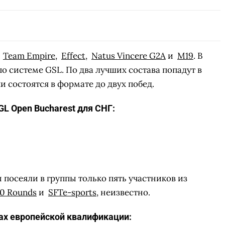
и
Team Empire
,
Effect
,
Natus Vincere G2A
и
M19
. В
о системе GSL. По два лучших состава попадут в
чи состоятся в формате до двух побед.
L Open Bucharest для СНГ:
посеяли в группы только пять участников из
10 Rounds
и
SFTe-sports
, неизвестно.
ах европейской квалификации: