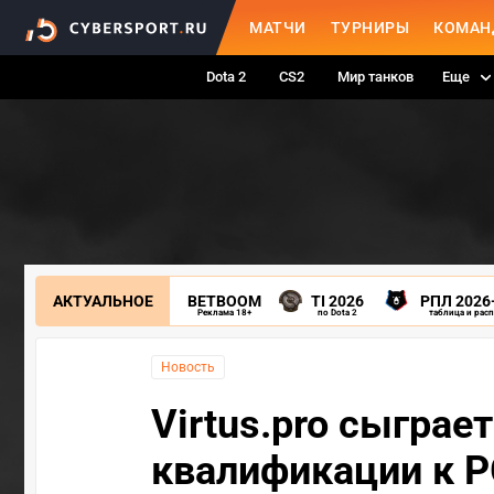
МАТЧИ
ТУРНИРЫ
КОМАН
Dota 2
CS2
Мир танков
Еще
АКТУАЛЬНОЕ
BETBOOM
TI 2026
РПЛ 2026
Реклама 18+
по Dota 2
таблица и рас
Новость
Virtus.pro сыграет
квалификации к P