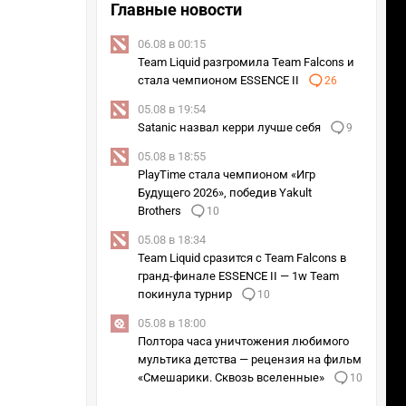
Главные новости
23м
3м
16м
06.08 в 00:15
+1
20м
-2м
14м
6м
Team Liquid разгромила Team Falcons и
стала чемпионом ESSENCE II
26
05.08 в 19:54
Satanic назвал керри лучше себя
9
+1
21м
18м
20м
2м
05.08 в 18:55
PlayTime стала чемпионом «Игр
9м
17м
23м
24м
Будущего 2026», победив Yakult
Brothers
10
24м
26м
-2м
1м
05.08 в 18:34
Team Liquid сразится с Team Falcons в
14м
7м
0м
гранд-финале ESSENCE II — 1w Team
покинула турнир
10
+1
7м
16м
4м
22м
05.08 в 18:00
Полтора часа уничтожения любимого
мультика детства — рецензия на фильм
«Смешарики. Сквозь вселенные»
10