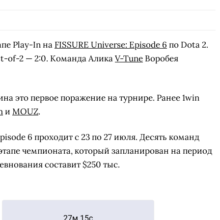
апе Play-In на
FISSURE Universe: Episode 6
по Dota 2.
t-of-2 — 2:0. Команда Алика
V-Tune
Воробея
на это первое поражение на турнире. Ранее 1win
m
и
MOUZ
.
Episode 6 проходит с 23 по 27 июля. Десять команд
этапе чемпионата, который запланирован на период
ревнования составит $250 тыс.
27м 15с