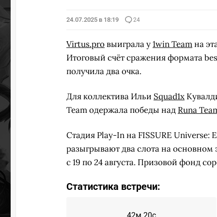
24.07.2025 в 18:19
24
Virtus.pro
выиграла у
1win Team
на эт
Итоговый счёт сражения формата bes
получила два очка.
Для коллектива Ильи
Squad1x
Кувалди
Team одержала победы над
Runa Tea
Стадия Play-In на FISSURE Universe: 
разыгрывают два слота на основном 
с 19 по 24 августа. Призовой фонд со
Статистика встречи:
42м 20с