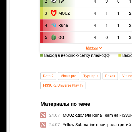
2
1w
4
3
0
1
3
MOUZ
4
1
1
2
4
Runa
4
1
1
2
5
OG
4
0
1
3
Матчи
Выход в верхнюю сетку плей-офф
Выхо
Dota 2
Virtus.pro
Турниры
Daxak
V-tun
FISSURE Universe Play In
Материалы по теме
24.07
MOUZ одолела Runa Team на FISSURE
24.07
Yellow Submarine проиграла третий 