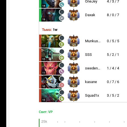
OneJey
4 / 3 / 7
36
14
Daxak
8 / 0 / 7
46
19
Тьма:
1w
Munkushi~
0 / 5 / 5
125
17
SSS
5 / 2 / 1
40
15
swedenstrong
1 / 4 / 4
22
11
kasane
0 / 7 / 6
161
10
Squad1x
3 / 5 / 2
27
15
Свет: VP