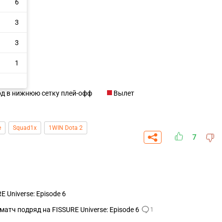
6
3
3
1
д в нижнюю сетку плей-офф
Вылет
e
Squad1x
1WIN Dota 2
7
 Universe: Episode 6
матч подряд на FISSURE Universe: Episode 6
1