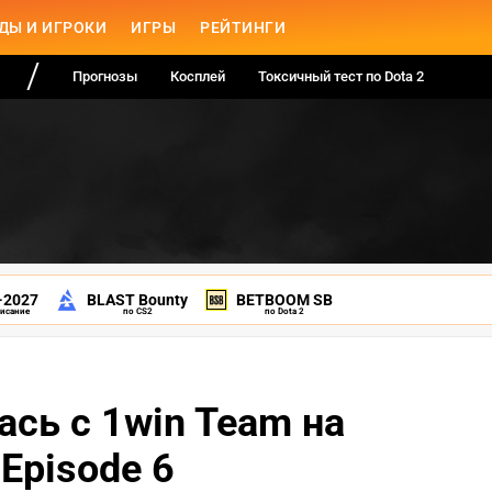
ДЫ И ИГРОКИ
ИГРЫ
РЕЙТИНГИ
Прогнозы
Косплей
Токсичный тест по Dota 2
-2027
BLAST Bounty
BETBOOM SB
писание
по CS2
по Dota 2
лась с 1win Team на
 Episode 6