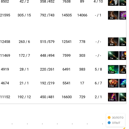
8502
42 / 2
358 /452
7638
89
4 / 10
-2м
7м
21595
305 / 15
792 /743
14505
14066
- / 1
4м
25м
12458
263 / 6
515 /579
12541
778
- / -
8м
-2м
11469
172 / 7
448 /494
7599
303
- / -
7м
3м
4919
28 / 1
220 /261
6491
383
5 / 8
13м
16м
4674
21 / 1
192 /219
5541
17
6 / 7
23м
-2м
11152
192 / 12
450 /481
16600
729
2 / 1
24м
3м
золото
опыт