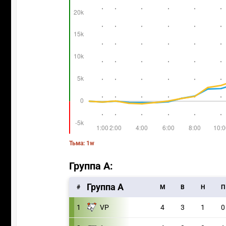
Тьма: 1w
Группа A:
Группа А
#
M
В
Н
П
1
VP
4
3
1
0