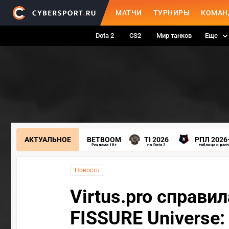
МАТЧИ
ТУРНИРЫ
КОМАН
Dota 2
CS2
Мир танков
Еще
АКТУАЛЬНОЕ
BETBOOM
TI 2026
РПЛ 2026
Реклама 18+
по Dota 2
таблица и рас
Новость
Virtus.pro справи
FISSURE Universe: