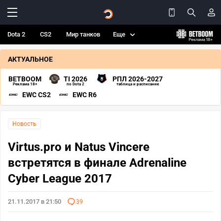
Dota 2
CS2
Мир танков
Еще
АКТУАЛЬНОЕ
BETBOOM
TI 2026
РПЛ 2026-2027
Реклама 18+
по Dota 2
таблица и расписание
EWC CS2
EWC R6
Новость
Virtus.pro и Natus Vincere
встретятся в финале Adrenaline
Cyber League 2017
21.11.2017 в 21:50
39