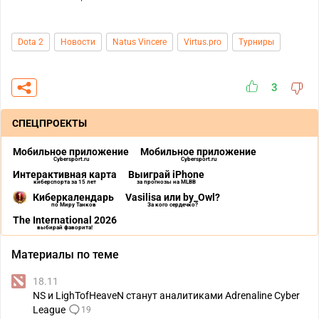
Dota 2
Новости
Natus Vincere
Virtus.pro
Турниры
3
СПЕЦПРОЕКТЫ
Мобильное приложение
Мобильное приложение
Cybersport.ru
Cybersport.ru
Интерактивная карта
Выиграй iPhone
киберспорта за 15 лет
за прогнозы на MLBB
Киберкалендарь
Vasilisa или by_Owl?
по Миру Танков
За кого сердечко?
The International 2026
выбирай фаворита!
Материалы по теме
18.11
NS и LighTofHeaveN станут аналитиками Adrenaline Cyber
League
19