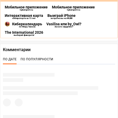
Мобильное приложение
Мобильное приложение
Cybersport.ru
Cybersport.ru
Интерактивная карта
Выиграй iPhone
киберспорта за 15 лет
за прогнозы на MLBB
Киберкалендарь
Vasilisa или by_Owl?
по Миру Танков
За кого сердечко?
The International 2026
выбирай фаворита!
Комментарии
ПО ДАТЕ
ПО ПОПУЛЯРНОСТИ