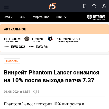
Dota 2
CS2
Мир танков
Еще
АКТУАЛЬНОЕ
BETBOOM
TI 2026
РПЛ 2026-2027
Реклама 18+
по Dota 2
таблица и расписание
EWC CS2
EWC R6
Новость
Винрейт Phantom Lancer снизился
на 10% после выхода патча 7.37
01.08.2024 в 12:54
6
Phantom Lancer потерял 10% винрейта в