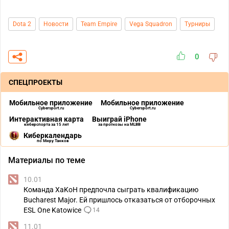
Dota 2
Новости
Team Empire
Vega Squadron
Турниры
0
СПЕЦПРОЕКТЫ
Мобильное приложение
Мобильное приложение
Cybersport.ru
Cybersport.ru
Интерактивная карта
Выиграй iPhone
киберспорта за 15 лет
за прогнозы на MLBB
Киберкалендарь
по Миру Танков
Материалы по теме
10.01
Команда XaKoH предпочла сыграть квалификацию
Bucharest Major. Ей пришлось отказаться от отборочных
ESL One Katowice
14
11.01