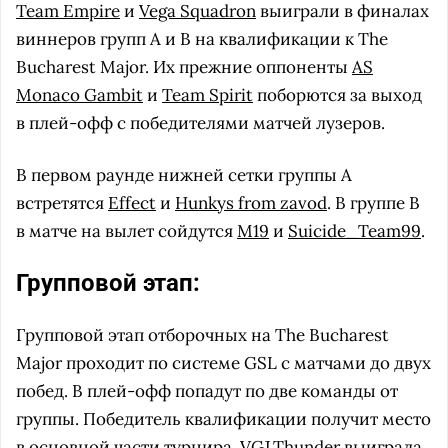
Team Empire
и
Vega Squadron
выиграли в финалах
виннеров групп A и B на квалификации к The
Bucharest Major. Их прежние оппоненты
AS
Monaco Gambit
и
Team Spirit
поборются за выход
в плей-офф с победителями матчей лузеров.
В первом раунде нижней сетки группы A
встретятся
Effect
и
Hunkys from zavod
. В группе B
в матче на вылет сойдутся
M19
и
Suicide_Team99
.
Групповой этап:
Групповой этап отборочных на The Bucharest
Major проходит по системе GSL с матчами до двух
побед. В плей-офф попадут по две команды от
группы. Победитель квалификации получит место
в основной части турнира.
VGJ.Thunder
выиграла