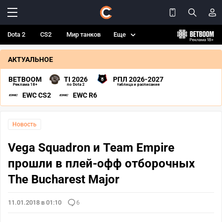
Dota 2
CS2
Мир танков
Еще
АКТУАЛЬНОЕ
BETBOOM
TI 2026
РПЛ 2026-2027
Реклама 18+
по Dota 2
таблица и расписание
EWC CS2
EWC R6
Новость
Vega Squadron и Team Empire
прошли в плей-офф отборочных
The Bucharest Major
11.01.2018 в 01:10
6