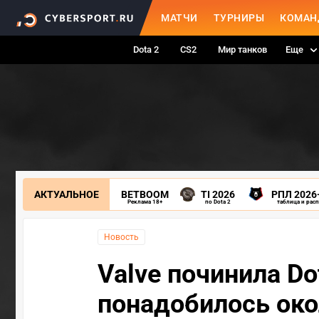
МАТЧИ
ТУРНИРЫ
КОМАН
Dota 2
CS2
Мир танков
Еще
АКТУАЛЬНОЕ
BETBOOM
TI 2026
РПЛ 2026
Реклама 18+
по Dota 2
таблица и рас
Новость
Valve починила Do
понадобилось око