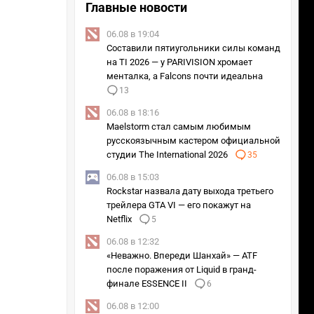
Главные новости
06.08 в 19:04
Составили пятиугольники силы команд
на TI 2026 — у PARIVISION хромает
менталка, а Falcons почти идеальна
13
06.08 в 18:16
Maelstorm стал самым любимым
русскоязычным кастером официальной
студии The International 2026
35
06.08 в 15:03
Rockstar назвала дату выхода третьего
трейлера GTA VI — его покажут на
Netflix
5
06.08 в 12:32
«Неважно. Впереди Шанхай» — ATF
после поражения от Liquid в гранд-
финале ESSENCE II
6
06.08 в 12:00