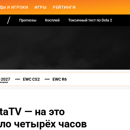
ДЫ И ИГРОКИ
ИГРЫ
РЕЙТИНГИ
Прогнозы
Косплей
Токсичный тест по Dota 2
-2027
EWC CS2
EWC R6
писание
taTV — на это
ло четырёх часов