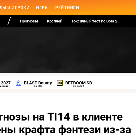
ДЫ И ИГРОКИ
ИГРЫ
РЕЙТИНГИ
Прогнозы
Косплей
Токсичный тест по Dota 2
-2027
BLAST Bounty
BETBOOM SB
писание
по CS2
по Dota 2
гнозы на TI14 в клиенте
ены крафта фэнтези из-за