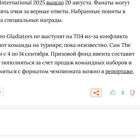
nternational 2025
вышло
20 августа. Фанаты могут
ить очки за верные ответы. Набранные поинты в
а специальные награды.
что Gladiators не выступят на TI14 из-за конфликта
лот команды на турнире, пока неизвестно. Сам The
и с 4 по 14 сентября. Призовой фонд ивента составит
 пополняться за счет продаж командных наборов и
омиться с форматом чемпионата можно в
репортаже
.
5
3
СКАЧАТЬ НА
СК
ОВАТЬ
ЗАБРАТЬ
ANDROID