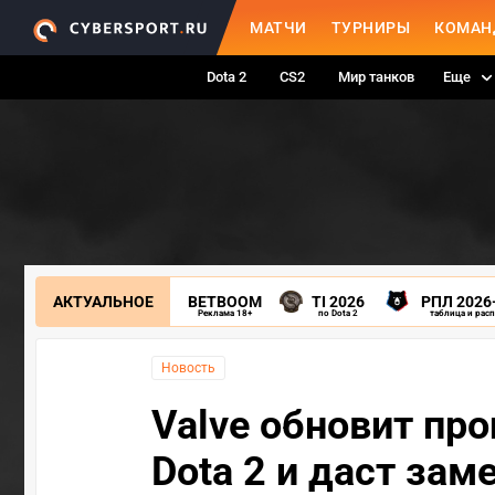
МАТЧИ
ТУРНИРЫ
КОМАН
Dota 2
CS2
Мир танков
Еще
АКТУАЛЬНОЕ
BETBOOM
TI 2026
РПЛ 2026
Реклама 18+
по Dota 2
таблица и рас
Новость
Valve обновит про
Dota 2 и даст зам