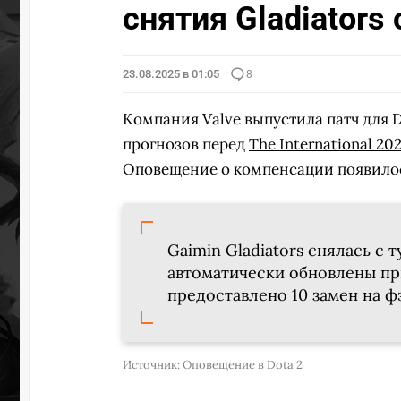
снятия Gladiators 
23.08.2025 в 01:05
8
Компания Valve выпустила патч для D
прогнозов перед
The International 20
Оповещение о компенсации появилос
Gaimin Gladiators снялась с 
автоматически обновлены пр
предоставлено 10 замен на ф
Источник:
Оповещение в Dota 2