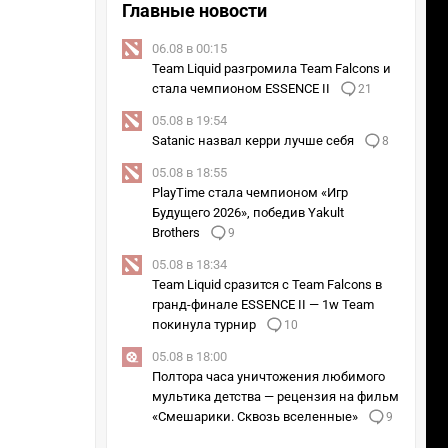
Главные новости
06.08 в 00:15
Team Liquid разгромила Team Falcons и
стала чемпионом ESSENCE II
21
05.08 в 19:54
Satanic назвал керри лучше себя
8
05.08 в 18:55
PlayTime стала чемпионом «Игр
Будущего 2026», победив Yakult
Brothers
9
05.08 в 18:34
Team Liquid сразится с Team Falcons в
гранд-финале ESSENCE II — 1w Team
покинула турнир
10
05.08 в 18:00
Полтора часа уничтожения любимого
мультика детства — рецензия на фильм
«Смешарики. Сквозь вселенные»
9