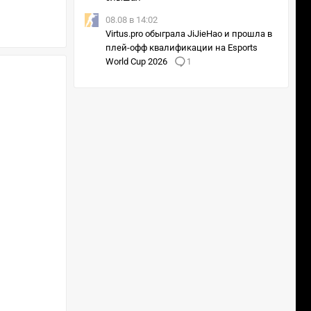
08.08 в 14:02
Virtus.pro обыграла JiJieHao и прошла в
плей-офф квалификации на Esports
World Cup 2026
1