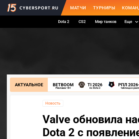
МАТЧИ
ТУРНИРЫ
КОМАН
Dota 2
CS2
Мир танков
Еще
АКТУАЛЬНОЕ
BETBOOM
TI 2026
РПЛ 2026
Реклама 18+
по Dota 2
таблица и рас
Новость
Valve обновила н
Dota 2 с появлен