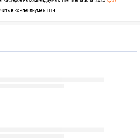
 кастеров из компендиума к The International 2025
29
чить в компендиуме к TI14