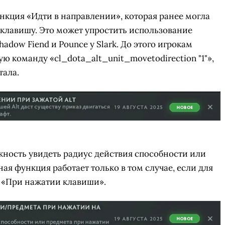
ункция «Идти в направлении», которая ранее могла
 клавишу. Это может упростить использование
adow Fiend и Pounce у Slark. До этого игрокам
 команду «cl_dota_alt_unit_movetodirection "1"»,
тала.
жность увидеть радиус действия способности или
я функция работает только в том случае, если для
СК
ПЕРЕЙТИ
ВЫБРАТЬ
 «При нажатии клавиши».
A