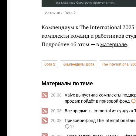
Источник: Dota 2
Компендиум к The International 2025 
комплекты команд и работников студ
Подробнее об этом — в
материале
.
Dota 2
Компендиум Дота
The International 20
Материалы по теме
20.08
Valve выпустила комплекты поддерж
продаж пойдёт в призовой фонд
20.08
Все предметы Immortal из сундука Ty
20.08
Призовой фонд The International в
17