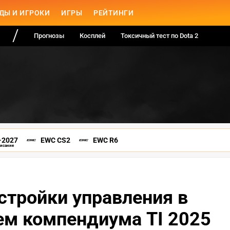
ДЫ И ИГРОКИ
ИГРЫ
РЕЙТИНГИ
Прогнозы
Косплей
Токсичный тест по Dota 2
-2027
EWC CS2
EWC R6
писание
астройки управления в
ием компендиума TI 2025