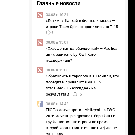
Главные новости
08.08 в 16:21
«Летим в Шанхай в бизнес-классе» —
игроки Team Spirit отправились на TI15
6
08.08 в 15:09
«Охаёшечки-датебаёшечки!» — Vasilisa
анимешится с by_Owl. Кого
поддержишь?
08.08 в 15:00
Обратились к тарологу и выяснили, кто
победит и провалится на TI15 —
готовьтесь к неожиданным
результатам
16
08.08 в 14:42
EliGE о матче против Metizport на EWC
2026: «Очень раздражает: барабаны и
трубы постоянно играли во время
второй карты. Никто из нас ни фига не
слышал»