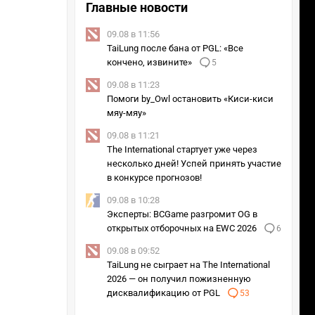
Главные новости
09.08 в 11:56
TaiLung после бана от PGL: «Все
кончено, извините»
5
09.08 в 11:23
Помоги by_Owl остановить «Киси-киси
мяу-мяу»
09.08 в 11:21
The International стартует уже через
несколько дней! Успей принять участие
в конкурсе прогнозов!
09.08 в 10:28
Эксперты: BCGame разгромит OG в
открытых отборочных на EWC 2026
6
09.08 в 09:52
TaiLung не сыграет на The International
2026 — он получил пожизненную
дисквалификацию от PGL
53