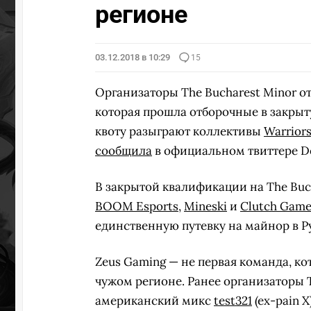
регионе
03.12.2018 в 10:29
15
Организаторы The Bucharest Minor о
которая прошла отборочные в закры
квоту разыграют коллективы
Warrior
сообщила
в официальном твиттере Do
В закрытой квалификации на The Buc
BOOM Esports
,
Mineski
и
Clutch Game
единственную путевку на майнор в Ру
Zeus Gaming — не первая команда, ко
чужом регионе. Ранее организаторы
американский микс
test321
(ex-pain 