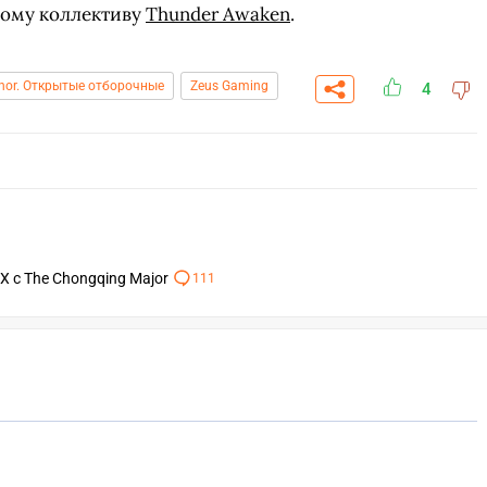
кому коллективу
Thunder Awaken
.
inor. Открытые отборочные
Zeus Gaming
4
X с The Chongqing Major
111
СКАЧАТЬ НА
ПЕРЕЙТИ
ВЫБРАТЬ
ANDROID