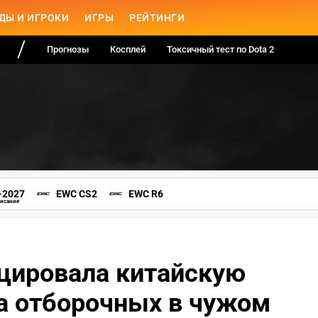
ДЫ И ИГРОКИ
ИГРЫ
РЕЙТИНГИ
Прогнозы
Косплей
Токсичный тест по Dota 2
-2027
EWC CS2
EWC R6
писание
цировала китайскую
на отборочных в чужом