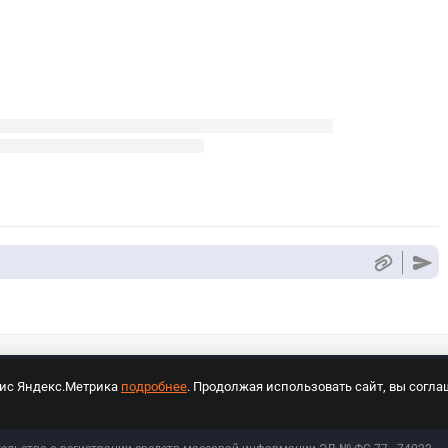
вис Яндекс.Метрика
подробнее
. Продолжая использовать сайт, вы согла
СПОРТ Медиа»
На сайте cybersport.ru применяются рекомендательные техноло