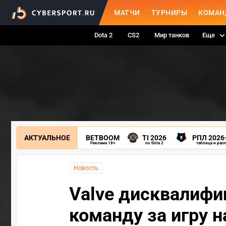
МАТЧИ
ТУРНИРЫ
КОМАН
Dota 2
CS2
Мир танков
Еще
АКТУАЛЬНОЕ
BETBOOM
TI 2026
РПЛ 2026
Реклама 18+
по Dota 2
таблица и рас
Новость
Valve дисквалифи
команду за игру 