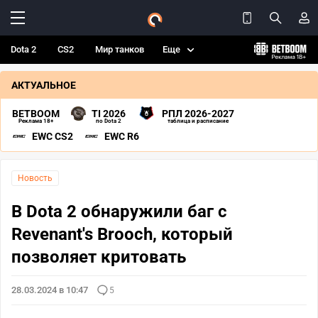
Dota 2
CS2
Мир танков
Еще
АКТУАЛЬНОЕ
BETBOOM
TI 2026
РПЛ 2026-2027
Реклама 18+
по Dota 2
таблица и расписание
EWC CS2
EWC R6
Новость
В Dota 2 обнаружили баг с
Revenant's Brooch, который
позволяет критовать
28.03.2024 в 10:47
5