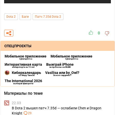
Dota 2
Баги
Патч 7.35d Dota 2
0
СПЕЦПРОЕКТЫ
Мобильное приложение
Мобильное приложение
Cybersport.ru
Cybersport.ru
Интерактивная карта
Выиграй iPhone
киберспорта за 15 лет
за прогнозы на MLBB
Киберкалендарь
Vasilisa или by_Owl?
по Миру Танков
За кого сердечко?
The International 2026
выбирай фаворита!
Материалы по теме
22.03
В Dota 2 вышел патч 7.35d — ослабили Chen и Dragon
Knight
29