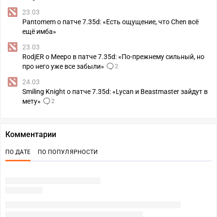
23.03
Pantomem о патче 7.35d: «Есть ощущение, что Chen всё
ещё имба»
23.03
RodjER о Meepo в патче 7.35d: «По-прежнему сильный, но
про него уже все забыли»
2
24.03
Smiling Knight о патче 7.35d: «Lycan и Beastmaster зайдут в
мету»
2
Комментарии
ПО ДАТЕ
ПО ПОПУЛЯРНОСТИ