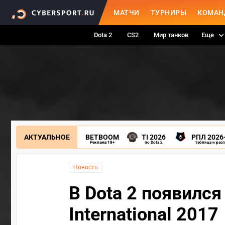
МАТЧИ
ТУРНИРЫ
КОМАН
Dota 2
CS2
Мир танков
Еще
АКТУАЛЬНОЕ
BETBOOM
TI 2026
РПЛ 2026
Реклама 18+
по Dota 2
таблица и рас
Новость
В Dota 2 появился 
International 2017