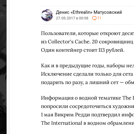
Денис «Ethrealin» Матусовский
27.05.2017 в 00:58
71
Пользователи, которые откроют десят
из Collector's Cache. 20 сокровищни
Один контейнер стоит 113 рублей.
Как и в предыдущие годы, наборы не
Исключение сделали только для сета 
подарить по разу, а лишний сет — обм
Информация о водной тематике The In
попросили сосредоточиться художнико
1 мая Викрим Редди подтвердил инфо
The International в водном обрамлен