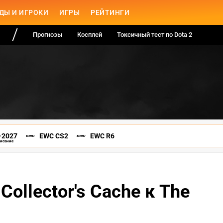
ДЫ И ИГРОКИ
ИГРЫ
РЕЙТИНГИ
Прогнозы
Косплей
Токсичный тест по Dota 2
-2027
EWC CS2
EWC R6
писание
Collector's Cache к The