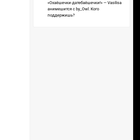
«Охаёшечки-датебаёшечки!» — Vasilisa
анимешится с by_Owl. Кого
поддержишь?