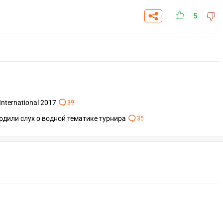
5
International 2017
39
ердили слух о водной тематике турнира
35
СКАЧАТЬ НА
ПЕРЕЙТИ
ВЫБРАТЬ
ANDROID