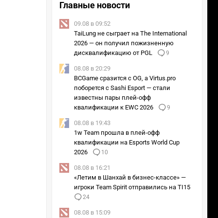
Главные новости
09.08 в 09:52
TaiLung не сыграет на The International
2026 — он получил пожизненную
дисквалификацию от PGL
9
08.08 в 20:29
BCGame сразится с OG, а Virtus.pro
поборется с Sashi Esport — стали
известны пары плей-офф
квалификации к EWC 2026
9
08.08 в 19:43
1w Team прошла в плей-офф
квалификации на Esports World Cup
2026
10
08.08 в 16:21
«Летим в Шанхай в бизнес-классе» —
игроки Team Spirit отправились на TI15
24
08.08 в 15:09