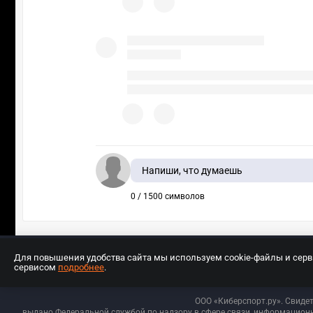
Напиши, что думаешь
0 / 1500 символов
Для повышения удобства сайта мы используем cookie-файлы и сер
сервисом
подробнее
.
Разработчиком сайта является ООО «Е
ООО «Киберспорт.ру». Свиде
выдано Федеральной службой по надзору в сфере связи, информационн