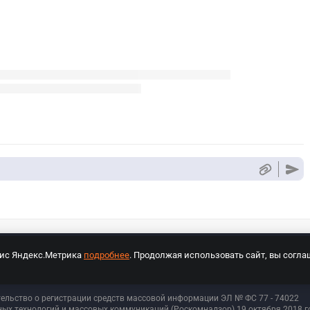
вис Яндекс.Метрика
подробнее
. Продолжая использовать сайт, вы согла
СПОРТ Медиа»
На сайте cybersport.ru применяются рекомендательные техноло
тельство о регистрации средств массовой информации ЭЛ № ФС 77 - 74
022
ых технологий и массовых коммуникаций (Роскомнадзор) 19 октября 2018 го