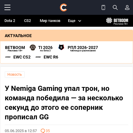
Dota 2
CS2
Мир танков
Еще
АКТУАЛЬНОЕ
BETBOOM
TI 2026
РПЛ 2026-2027
Реклама 18+
по Dota 2
таблица и расписание
EWC CS2
EWC R6
Новость
У Nemiga Gaming упал трон, но
команда победила — за несколько
секунд до этого ее соперник
прописал GG
05.06.2025 в 12:57
35