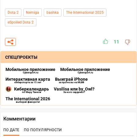
Dota 2
Nemiga
bashka
The International 2025
eSpoiled Dota 2
11
СПЕЦПРОЕКТЫ
Мобильное приложение
Мобильное приложение
Cybersport.ru
Cybersport.ru
Интерактивная карта
Выиграй iPhone
киберспорта за 15 лет
за прогнозы на MLBB
Киберкалендарь
Vasilisa или by_Owl?
по Миру Танков
За кого сердечко?
The International 2026
выбирай фаворита!
Комментарии
ПО ДАТЕ
ПО ПОПУЛЯРНОСТИ