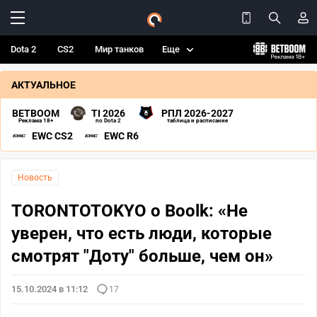
Dota 2
CS2
Мир танков
Еще
АКТУАЛЬНОЕ
BETBOOM
TI 2026
РПЛ 2026-2027
Реклама 18+
по Dota 2
таблица и расписание
EWC CS2
EWC R6
Новость
TORONTOTOKYO о Boolk: «Не
уверен, что есть люди, которые
смотрят "Доту" больше, чем он»
15.10.2024 в 11:12
17