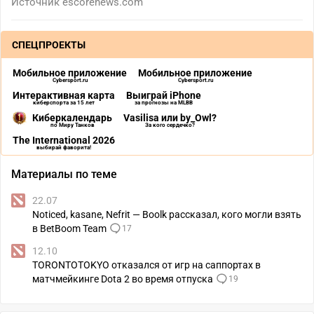
Источник
escorenews.com
СПЕЦПРОЕКТЫ
Мобильное приложение
Мобильное приложение
Cybersport.ru
Cybersport.ru
Интерактивная карта
Выиграй iPhone
киберспорта за 15 лет
за прогнозы на MLBB
Киберкалендарь
Vasilisa или by_Owl?
по Миру Танков
За кого сердечко?
The International 2026
выбирай фаворита!
Материалы по теме
22.07
Noticed, kasane, Nefrit — Boolk рассказал, кого могли взять
в BetBoom Team
17
12.10
TORONTOTOKYO отказался от игр на саппортах в
матчмейкинге Dota 2 во время отпуска
19