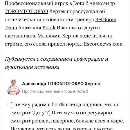
Профессиональный игрок в Dota 2 Александр
TORONTOTOKYO
Хертек порассуждал об
отличительной особенности тренера
BetBoom
Team
Анатолия
Boolk
Иванова от других
наставников. Мыслями Хертек поделился на
стриме, его слова привел портал Escorenews.com.
Публикуется с сохранением орфографии и
пунктуации источника
Александр TORONTOTOKYO Хертек
Профессиональный игрок в Dota 2
[Почему рядом с boo1k всегда надпись, что он
смотрит "Доту"?] Потому что он регулярно
смотрит реплеи, наверное, больше всех в мире.
Не уверен, что есть люди, которые смотрят