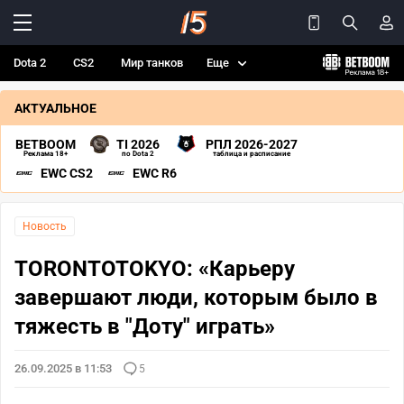
Dota 2
CS2
Мир танков
Еще
АКТУАЛЬНОЕ
BETBOOM
TI 2026
РПЛ 2026-2027
Реклама 18+
по Dota 2
таблица и расписание
EWC CS2
EWC R6
Новость
TORONTOTOKYO: «Карьеру
завершают люди, которым было в
тяжесть в "Доту" играть»
26.09.2025 в 11:53
5