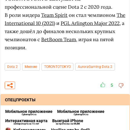
профессиональной сцене Dota 2 с 2020 года.
В роли мидера
Team Spirit
он стал чемпионом
The
International 10 (2021)
и
PGL Arlington Major 2022
, а
также дошёл до финалов нескольких крупных
чемпионатов с
BetBoom Team
, играя на пятой
позиции.
Dota 2
Мнение
TORONTOTOKYO
AuroraGaming Dota 2
5
СПЕЦПРОЕКТЫ
Мобильное приложение
Мобильное приложение
Cybersport.ru
Cybersport.ru
Интерактивная карта
Выиграй iPhone
киберспорта за 15 лет
за прогнозы на MLBB