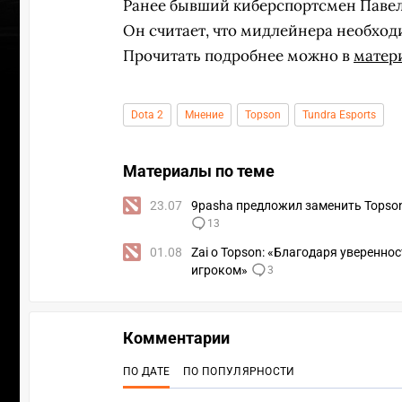
Ранее бывший киберспортсмен Паве
Он считает, что мидлейнера необход
Прочитать подробнее можно в
матер
Dota 2
Мнение
Topson
Tundra Esports
Материалы по теме
23.07
9pasha предложил заменить Topson в
13
01.08
Zai о Topson: «Благодаря уверенно
игроком»
3
Комментарии
ПО ДАТЕ
ПО ПОПУЛЯРНОСТИ