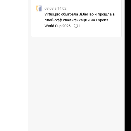
08.08 в 14:02
Virtus.pro обыграла JiJieHao и прошла в
плей-офф квалификации на Esports
World Cup 2026
1