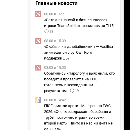
Главные новости
08.08 в 16:21
«Летим в Шанхай в бизнес-классе» —
игроки Team Spirit отправились на TI15
13
08.08 в 15:09
«Охаёшечки-датебаёшечки!» — Vasilisa
анимешится с by_Owl. Кого
поддержишь?
08.08 в 15:00
Обратились к тарологу и выяснили, кто
победит и провалится на TI15 —
готовьтесь к неожиданным
результатам
19
08.08 в 14:42
EliGE о матче против Metizport на EWC
2026: «Очень раздражает: барабаны и
трубы постоянно играли во время
второй карты. Никто из нас ни фига не
слышал»