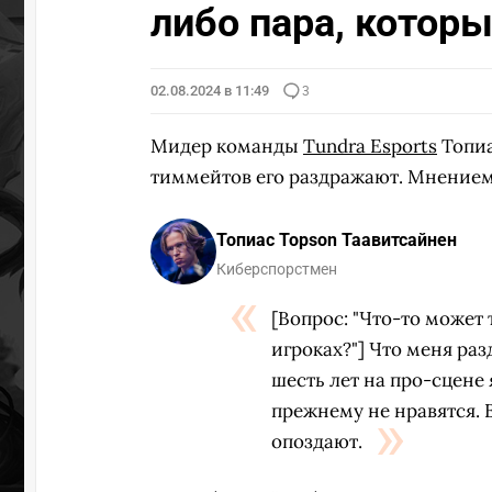
либо пара, котор
02.08.2024 в 11:49
3
Мидер команды
Tundra Esports
Топи
тиммейтов его раздражают. Мнением 
Топиас Topson Таавитсайнен
Киберспорстмен
[Вопрос: "Что-то может 
игроках?"] Что меня раз
шесть лет на про-сцене 
прежнему не нравятся. В
опоздают.