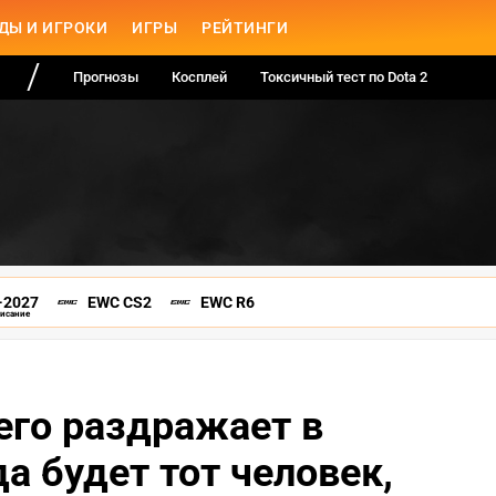
ДЫ И ИГРОКИ
ИГРЫ
РЕЙТИНГИ
Прогнозы
Косплей
Токсичный тест по Dota 2
-2027
EWC CS2
EWC R6
писание
 его раздражает в
а будет тот человек,