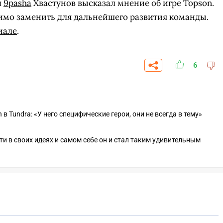
л
9pasha
Хвастунов высказал мнение об игре Topson.
имо заменить для дальнейшего развития команды.
иале
.
6
 Tundra: «У него специфические герои, они не всегда в тему»
сти в своих идеях и самом себе он и стал таким удивительным
СКАЧАТ
ПЕРЕЙТИ
ВЫБРАТЬ
ANDRO