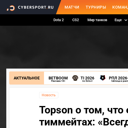
МАТЧИ
ТУРНИРЫ
КОМАН
Dota 2
CS2
Мир танков
Еще
АКТУАЛЬНОЕ
BETBOOM
TI 2026
РПЛ 2026
Реклама 18+
по Dota 2
таблица и рас
Новость
Topson о том, что
тиммейтах: «Всегд