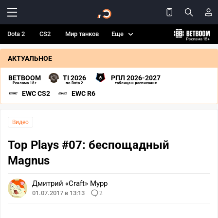
Dota 2
CS2
Мир танков
Еще
АКТУАЛЬНОЕ
BETBOOM
TI 2026
РПЛ 2026-2027
Реклама 18+
по Dota 2
таблица и расписание
EWC CS2
EWC R6
Видео
Top Plays #07: беспощадный
Magnus
Дмитрий «Craft» Мурр
01.07.2017 в 13:13
2