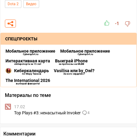
Dota 2
Видео
-1
СПЕЦПРОЕКТЫ
Мобильное приложение
Мобильное приложение
Cybersport.ru
Cybersport.ru
Интерактивная карта
Выиграй iPhone
киберспорта за 15 лет
за прогнозы на MLBB
Киберкалендарь
Vasilisa или by_Owl?
по Миру Танков
За кого сердечко?
The International 2026
выбирай фаворита!
Материалы по теме
17.02
Top Plays #3: ненасытный Invoker
4
Комментарии